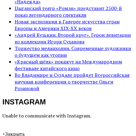
«Надежда»
Цыганский театр «Ромэн» представит 2500-й
показ легендарного спектакля
Новая экспозиция в Галерее искусства стран
Европы и Америки XIX-XX веков
«Андрей Кузькин. Второй круг». Герои левитации
из коллекции Игоря Суханова
Торжество меланхолии. Современные художники
о будущем как утопии
«Красный шёлк» покажут на Международном
фестивале китайского кино
Во Владимире и Суздале пройдет Всероссийская
научная конференция о творчестве Ольги
Розановой
INSTAGRAM
Unable to communicate with Instagram.
×
Закрыть