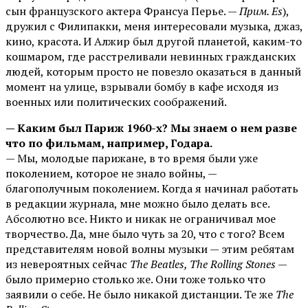
сын французского актера Франсуа Перье. —
Прим. Es
),
дружил с Филипакки, меня интересовали музыка, джаз,
кино, красота. И Алжир был другой планетой, каким-то
кошмаром, где расстреливали невинных гражданских
людей, которым просто не повезло оказаться в данный
момент на улице, взрывали бомбу в кафе исходя из
военных или политических соображений.
— Каким был Париж 1960-х? Мы знаем о нем разве
что по фильмам, например, Годара.
— Мы, молодые парижане, в то время были уже
поколением, которое не знало войны, —
благополучным поколением. Когда я начинал работать
в редакции журнала, мне можно было делать все.
Абсолютно все. Никто и никак не ограничивал мое
творчество. Да, мне было чуть за 20, что с того? Всем
представителям новой волны музыки — этим ребятам
из невероятных сейчас
The Beatles, The Rolling Stones
—
было примерно столько же. Они тоже только что
заявили о себе. Не было никакой дистанции. Те же
The