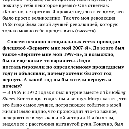
поживу у тебя некоторое время?» Она ответила:
«Конечно, не против». Я прожил неделю в ее доме, это
было просто великолепно! Так что моя революция
1968 года была самой лучшей революцией, которую
только можно себе представить (
смеется
).
— Совсем недавно в социальных сетях проходил
флешмоб «Верните мне мой 2007-й». До этого был
также «Верните мне мой 1997-й», и возможно,
были еще какие-то варианты. Люди
ностальгировали по определенному прошедшему
году и объясняли, почему хотели бы этот год
вернуть. А какой год вы бы хотели вернуть и
почему?
— В 1969 и 1972 годах я был в турне вместе с
The Rolling
Stones
. Вот эти два года я бы и вернул. Могу сказать, что
это было самое лучшее, потрясающее событие в моей
жизни! Было видно, что происходит что-то важное,
невероятное в музыкальной истории. И я был там,
видел все с расстояния вытянутой руки. Конечно, был