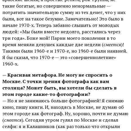
такие богатые, но совершенно ненормальные —
потратить значительную сумму из тех денег, что у них
были, вот на такое безумие. Замечательно! Это было в
начале 1970-х. Теперь забавно слышать от молодых
людей: «Мы были вместе недолго, расстались через
три года». Боже мой! Парни моего поколения в то
время меняли девушек каждые две недели (
смеется
)!
Такими были 1960-е и 1970-е, но 1960-е были наивней.
Я бы сказал, что 1970-е — это «совершеннолетние»
1960-х.
— Красивая метафора. Не могу не спросить о
Москве. С точки зрения фотографа как вам
столица? Может быть, вы хотели бы сделать в
этом городе какие-то фотографии?
— Но я не занимаюсь больше фотографией! Я снимаю
кино, пишу книги. И, находясь в Москве, не думаю об
этом городе как фотограф. Ну, хорошо, почти не думаю
(
смеется
). Сегодня утром гулял по Москве и сделал
селфи: я и Калашников (как раз только что открыли