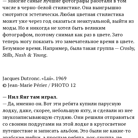
— Многие самые лучшие фотографы работали в том
числе в черно-белой стилистике. Она выигрышно
смотрится эстетически. Любая цветная стилистика
может уже через год оказаться неактуальной, выйти из
моды. Но я никогда не хотел быть великим
фотографом, поэтому снимал как раз в цвете. Зато
теперь могу показать это замечательное время в цвете.
Безумное время. Например, была такая группа —
Crosby,
Stills, Nash & Young
.
Jacques Dutronc. «Lui». 1969
© Jean-Marie Périer / PHOTO 12
— Нил Янг там играл.
— Да, именно он. Вот эти ребята купили парусную
лодку, даже, скорее, небольшую яхту, и сделали из нее
звукозаписывающую студию. Они решили отправиться
со своими подругами на этой лодке в кругосветное
путешествие и записать альбом. Это были не какие-то
арабские шейхи, а простые ребята, рок-группа, не