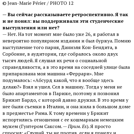
© Jean-Marie Périer / PHOTO 12
— Вы сейчас рассказываете ретроспективно. Я так
и не понял: вы поддерживали эти студенческие
выступления или нет?
— Нет. На тот момент мне было уже 26, я работал в
невероятно популярном издании и был буржуа. Помню
выступление того парня, Даниэля Кон-Бендита, в
Сорбонне, в аудитории, где собралось около двух
тысяч людей. Я слушал их речи о социальной
справедливости, а в это время на соседней улице была
припаркована моя машина «Феррари». Мне
подумалось: «Абсурд какой, что я вообще здесь
делаю?» Взял и ушел. Сел в машину. Тогда у меня не
было апартаментов в Париже, поэтому я позвонил
Брижит Бардо, с которой давно дружил. В это время у
нее были съемки в Италии, и она жила в большом доме
в предместье Рима. К тому времени у Брижит
испортились отношения с ее кошмарным немецким
мужем (Гунтером Саксом. —
Прим. Es
). Я просто
спросил: «Слушай, ты не против, если я приеду и