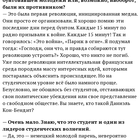
бунтовавшей молодежи или, возможно, наоборот,
были их противником?
— Это была первая революция, инициированная медиа.
Они просто ее организовали. Я хорошо помню эти
последние дни перед бунтом. Каждые 15 минут по
радио призывали к войне. Каждые 15 минут! Так и
говорилось: «Это война», «Париж в огне». Я подумал
тогда: «Господи, они что, и правда собираются тут
революцию устроить?» Хорошо, что никто не погиб.
Уже после революции интеллектуальная французская
среда породила массу интересных идей, которыми
постаралась объяснить происходящее. Но на
студенческом уровне всё было намного проще.
Безусловно, не обошлось без студентов, отстаивающих
свои политические убеждения или свое представление
о свободном обществе. Вы знаете, кто такой Даниэль
Кон-Бендит?
— Очень мало. Знаю, что это студент и один из
лидеров студенческих волнений.
— Да, это — немецкий молодой парень, невероятно