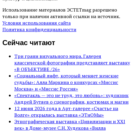
Использование материалов ЭСТЕТmag разрешено
только при наличии активной ссылки на источник.
Условия использования сайта
Политика конфиденциальности
Сейчас читают
Три грани визуального мира. Галерея
классической фотографии представляет выставку
«В ОБЪЕКТИВЕ /26»
«Социальный лифт, который меняет женские
судьбы»: Алла Маркина о конкурсах «Миссис
Москва» и «Миссис Россия»
«Спектакль — это не труд, это любовь»: художник
Андрей Бутяев о сценографии, костюмах и магии
12 июня 2026 года в Арт-галерее «Счастье на
Волге» открылась выставка «ЭТнОМы»
Этнографическая выставка «Цивилизации и ХХI
век» в Доме-музее С.Н. Худекова «Вилла