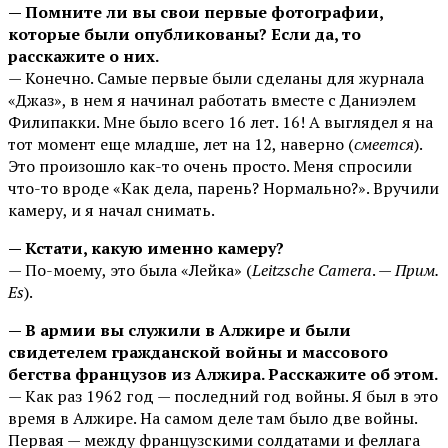
— Помните ли вы свои первые фотографии,
которые были опубликованы? Если да, то
расскажите о них.
— Конечно. Самые первые были сделаны для журнала
«Джаз», в нем я начинал работать вместе с Даниэлем
Филипакки. Мне было всего 16 лет. 16! А выглядел я на
тот момент еще младше, лет на 12, наверно (
смеется
).
Это произошло как-то очень просто. Меня спросили
что-то вроде «Как дела, парень? Нормально?». Вручили
камеру, и я начал снимать.
— Кстати, какую именно камеру?
— По-моему, это была «Лейка» (
Leitzsche Camera
. —
Прим.
Es
).
— В армии вы служили в Алжире и были
свидетелем гражданской войны и массового
бегства французов из Алжира. Расскажите об этом.
— Как раз 1962 год — последний год войны. Я был в это
время в Алжире. На самом деле там было две войны.
Первая — между французскими солдатами и феллага