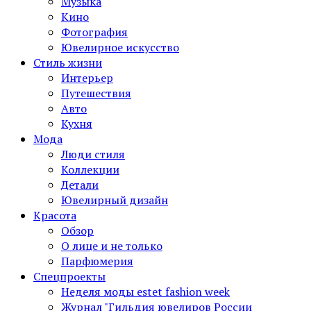
Музыка
Кино
Фотография
Ювелирное искусство
Стиль жизни
Интерьер
Путешествия
Авто
Кухня
Мода
Люди стиля
Коллекции
Детали
Ювелирный дизайн
Красота
Обзор
О лице и не только
Парфюмерия
Спецпроекты
Неделя моды estet fashion week
Журнал "Гильдия ювелиров России