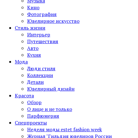
Музыка
Кино
Фотография
Ювелирное искусство
Стиль жизни
Интерьер
Путешествия
Авто
Кухня
Мода
Люди стиля
Коллекции
Детали
Ювелирный дизайн
Красота
Обзор
О лице и не только
Парфюмерия
Спецпроекты
Неделя моды estet fashion week
Журнал "Гильдия ювелиров России