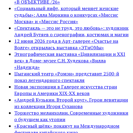
«В ОБЪЕКТИВЕ /26»
«Социальный лифт, который меняет женские
судьбы»: Алла Маркина о конкурсах «Миссис
Москва» и «Миссис Россия»
«Спектакль — это не труд, это любовь»: художник
Андрей Бутяев о сценографии, костюмах и магии
12 июня 2026 года в Арт-галерее «Счастье на
Волге» открылась выставка «ЭТнОМы»
Этнографическая выставка «Цивилизации и ХХI
век» в Доме-музее С.Н. Худекова «Вилла
«Надежда»
Цыганский театр «Ромэн» представит 2500-й
показ легендарного спектакля
Новая экспозиция в Галерее искусства стран
Европы и Америки XIX-XX веков
«Андрей Кузькин. Второй круг». Герои левитации
из коллекции Игоря Суханова
Торжество меланхолии. Современные художники
о будущем как утопии
«Красный шёлк» покажут на Международном
фестивале китайского кино