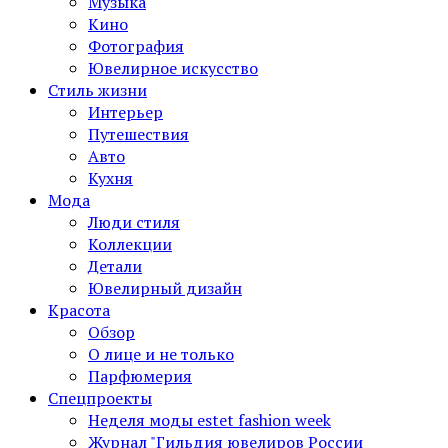
Музыка
Кино
Фотография
Ювелирное искусство
Стиль жизни
Интерьер
Путешествия
Авто
Кухня
Мода
Люди стиля
Коллекции
Детали
Ювелирный дизайн
Красота
Обзор
О лице и не только
Парфюмерия
Спецпроекты
Неделя моды estet fashion week
Журнал "Гильдия ювелиров России