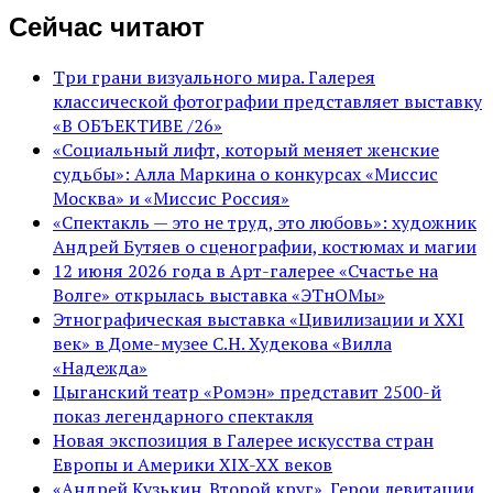
Сейчас читают
Три грани визуального мира. Галерея
классической фотографии представляет выставку
«В ОБЪЕКТИВЕ /26»
«Социальный лифт, который меняет женские
судьбы»: Алла Маркина о конкурсах «Миссис
Москва» и «Миссис Россия»
«Спектакль — это не труд, это любовь»: художник
Андрей Бутяев о сценографии, костюмах и магии
12 июня 2026 года в Арт-галерее «Счастье на
Волге» открылась выставка «ЭТнОМы»
Этнографическая выставка «Цивилизации и ХХI
век» в Доме-музее С.Н. Худекова «Вилла
«Надежда»
Цыганский театр «Ромэн» представит 2500-й
показ легендарного спектакля
Новая экспозиция в Галерее искусства стран
Европы и Америки XIX-XX веков
«Андрей Кузькин. Второй круг». Герои левитации