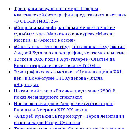
Три грани визуального мира. Галерея
классической фотографии представляет выставку
«В ОБЪЕКТИВЕ /26»
«Социальный лифт, который меняет женские
судьбы»: Алла Маркина о конкурсах «Миссис
Москва» и «Миссис Россия»
«Спектакль — это не труд, это любовь»: художник
Андрей Бутяев о сценографии, костюмах и магии
12 июня 2026 года в Арт-галерее «Счастье на
Волге» открылась выставка «ЭТнОМы»
Этнографическая выставка «Цивилизации и ХХI
век» в Доме-музее С.Н. Худекова «Вилла
«Надежда»
Цыганский театр «Ромэн» представит 2500-й
показ легендарного спектакля
Новая экспозиция в Галерее искусства стран
Европы и Америки XIX-XX веков
«Андрей Кузькин. Второй круг». Герои левитации
из коллекции Игоря Суханова
Торжество меланхолии. Современные художники