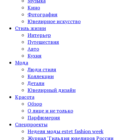
Музыка
Кино
Фотография
Ювелирное искусство
Стиль жизни
Интерьер
Путешествия
Авто
Кухня
Мода
Люди стиля
Коллекции
Детали
Ювелирный дизайн
Красота
Обзор
О лице и не только
Парфюмерия
Спецпроекты
Неделя моды estet fashion week
Журнал "Гильдия ювелиров России