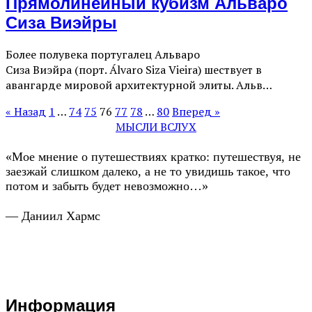
Прямолинейный кубизм Альваро
Сиза Виэйры
Более полувека португалец Альваро
Сиза Виэйра (порт. Álvaro Siza Vieira) шествует в
авангарде мировой архитектурной элиты. Альв…
« Назад
1
…
74
75
76
77
78
…
80
Вперед »
МЫСЛИ ВСЛУХ
«Мое мнение о путешествиях кратко: путешествуя, не
заезжай слишком далеко, а не то увидишь такое, что
потом и забыть будет невозможно…»
— Даниил Хармс
Информация