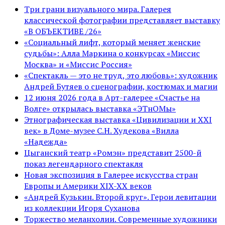
Три грани визуального мира. Галерея
классической фотографии представляет выставку
«В ОБЪЕКТИВЕ /26»
«Социальный лифт, который меняет женские
судьбы»: Алла Маркина о конкурсах «Миссис
Москва» и «Миссис Россия»
«Спектакль — это не труд, это любовь»: художник
Андрей Бутяев о сценографии, костюмах и магии
12 июня 2026 года в Арт-галерее «Счастье на
Волге» открылась выставка «ЭТнОМы»
Этнографическая выставка «Цивилизации и ХХI
век» в Доме-музее С.Н. Худекова «Вилла
«Надежда»
Цыганский театр «Ромэн» представит 2500-й
показ легендарного спектакля
Новая экспозиция в Галерее искусства стран
Европы и Америки XIX-XX веков
«Андрей Кузькин. Второй круг». Герои левитации
из коллекции Игоря Суханова
Торжество меланхолии. Современные художники