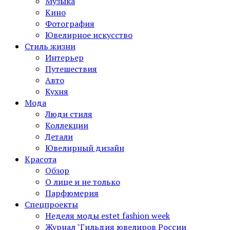
Музыка
Кино
Фотография
Ювелирное искусство
Стиль жизни
Интерьер
Путешествия
Авто
Кухня
Мода
Люди стиля
Коллекции
Детали
Ювелирный дизайн
Красота
Обзор
О лице и не только
Парфюмерия
Спецпроекты
Неделя моды estet fashion week
Журнал "Гильдия ювелиров России