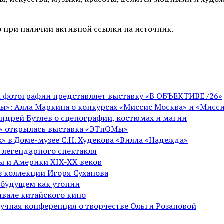
 при наличии активной ссылки на источник.
ой фотографии представляет выставку «В ОБЪЕКТИВЕ /26»
ы»: Алла Маркина о конкурсах «Миссис Москва» и «Мисси
Андрей Бутяев о сценографии, костюмах и магии
ге» открылась выставка «ЭТнОМы»
» в Доме-музее С.Н. Худекова «Вилла «Надежда»
 легендарного спектакля
пы и Америки XIX-XX веков
из коллекции Игоря Суханова
 будущем как утопии
вале китайского кино
аучная конференция о творчестве Ольги Розановой