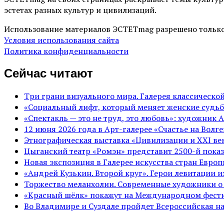
эстетах разных культур и цивилизаций.
Использование материалов ЭСТЕТmag разрешено только
Условия использования сайта
Политика конфиденциальности
Сейчас читают
Три грани визуального мира. Галерея классическ
«Социальный лифт, который меняет женские судьб
«Спектакль — это не труд, это любовь»: художник 
12 июня 2026 года в Арт-галерее «Счастье на Вол
Этнографическая выставка «Цивилизации и ХХI век
Цыганский театр «Ромэн» представит 2500-й показ
Новая экспозиция в Галерее искусства стран Евро
«Андрей Кузькин. Второй круг». Герои левитации 
Торжество меланхолии. Современные художники о
«Красный шёлк» покажут на Международном фести
Во Владимире и Суздале пройдет Всероссийская н