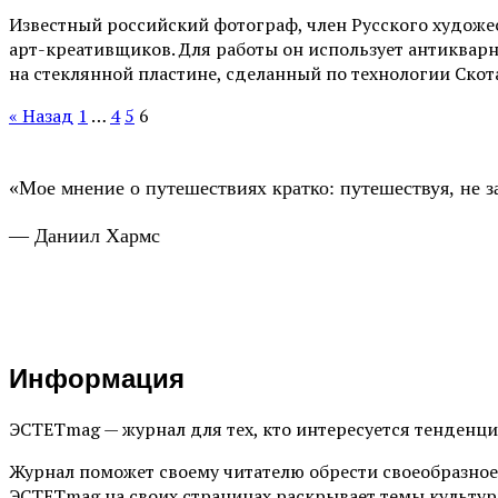
Известный российский фотограф, член Русского худож
арт-креативщиков. Для работы он использует антикварн
на стеклянной пластине, сделанный по технологии Скота
« Назад
1
…
4
5
6
«Мое мнение о путешествиях кратко: путешествуя, не з
— Даниил Хармс
Информация
ЭСТЕТmag — журнал для тех, кто интересуется тенденц
Журнал поможет своему читателю обрести своеобразное
ЭСТЕТmag на своих страницах раскрывает темы культур