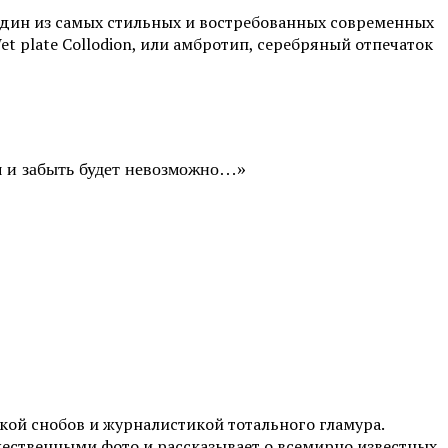
один из самых стильных и востребованных современных
t plate Collodion, или амбротип, серебряный отпечаток
ом и забыть будет невозможно…»
ой снобов и журналистикой тотального гламура.
жественными фото и рассказывает о всемирно известных