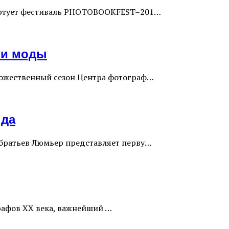
тартует фестиваль PHOTOBOOKFEST–201…
 и моды
дожественный сезон Центра фотограф…
нда
 братьев Люмьер представляет перву…
рафов XX века, важнейший …