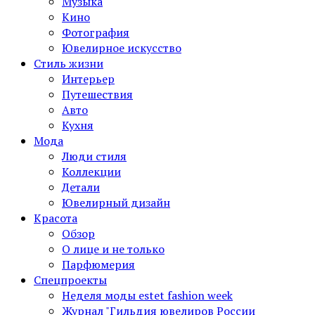
Музыка
Кино
Фотография
Ювелирное искусство
Стиль жизни
Интерьер
Путешествия
Авто
Кухня
Мода
Люди стиля
Коллекции
Детали
Ювелирный дизайн
Красота
Обзор
О лице и не только
Парфюмерия
Спецпроекты
Неделя моды estet fashion week
Журнал "Гильдия ювелиров России