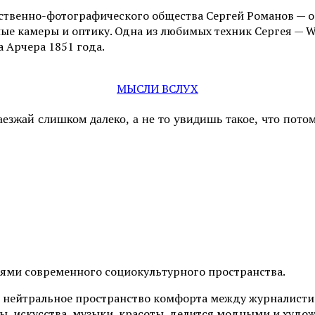
ественно-фотографического общества Сергей Романов — 
ые камеры и оптику. Одна из любимых техник Сергея — We
 Арчера 1851 года.
МЫСЛИ ВСЛУХ
аезжай слишком далеко, а не то увидишь такое, что пот
иями современного социокультурного пространства.
 нейтральное пространство комфорта между журналистик
ы, искусства, музыки, красоты, делится модными и худо