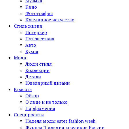
Музыка
Кино
Фотография
Ювелирное искусство
Стиль жизни
Интерьер
Путешествия
Авто
Кухня
Мода
Люди стиля
Коллекции
Детали
Ювелирный дизайн
Красота
Обзор
О лице и не только
Парфюмерия
Спецпроекты
Неделя моды estet fashion week
Журнал "Гильдия ювелиров России