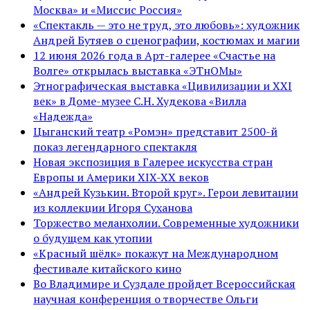
Москва» и «Миссис Россия»
«Спектакль — это не труд, это любовь»: художник
Андрей Бутяев о сценографии, костюмах и магии
12 июня 2026 года в Арт-галерее «Счастье на
Волге» открылась выставка «ЭТнОМы»
Этнографическая выставка «Цивилизации и ХХI
век» в Доме-музее С.Н. Худекова «Вилла
«Надежда»
Цыганский театр «Ромэн» представит 2500-й
показ легендарного спектакля
Новая экспозиция в Галерее искусства стран
Европы и Америки XIX-XX веков
«Андрей Кузькин. Второй круг». Герои левитации
из коллекции Игоря Суханова
Торжество меланхолии. Современные художники
о будущем как утопии
«Красный шёлк» покажут на Международном
фестивале китайского кино
Во Владимире и Суздале пройдет Всероссийская
научная конференция о творчестве Ольги