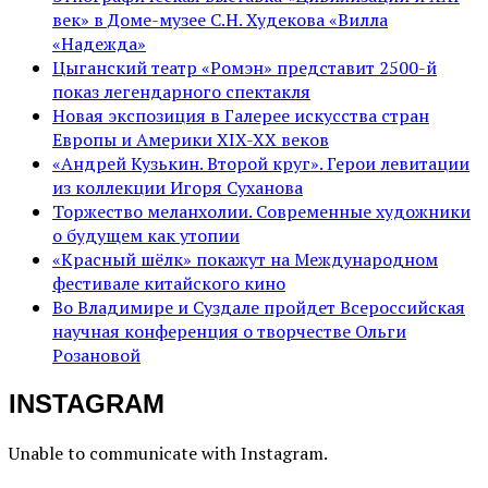
век» в Доме-музее С.Н. Худекова «Вилла
«Надежда»
Цыганский театр «Ромэн» представит 2500-й
показ легендарного спектакля
Новая экспозиция в Галерее искусства стран
Европы и Америки XIX-XX веков
«Андрей Кузькин. Второй круг». Герои левитации
из коллекции Игоря Суханова
Торжество меланхолии. Современные художники
о будущем как утопии
«Красный шёлк» покажут на Международном
фестивале китайского кино
Во Владимире и Суздале пройдет Всероссийская
научная конференция о творчестве Ольги
Розановой
INSTAGRAM
Unable to communicate with Instagram.