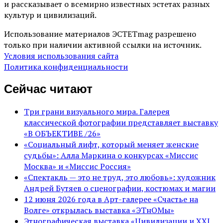
и рассказывает о всемирно известных эстетах разных
культур и цивилизаций.
Использование материалов ЭСТЕТmag разрешено
только при наличии активной ссылки на источник.
Условия использования сайта
Политика конфиденциальности
Сейчас читают
Три грани визуального мира. Галерея
классической фотографии представляет выставку
«В ОБЪЕКТИВЕ /26»
«Социальный лифт, который меняет женские
судьбы»: Алла Маркина о конкурсах «Миссис
Москва» и «Миссис Россия»
«Спектакль — это не труд, это любовь»: художник
Андрей Бутяев о сценографии, костюмах и магии
12 июня 2026 года в Арт-галерее «Счастье на
Волге» открылась выставка «ЭТнОМы»
Этнографическая выставка «Цивилизации и ХХI