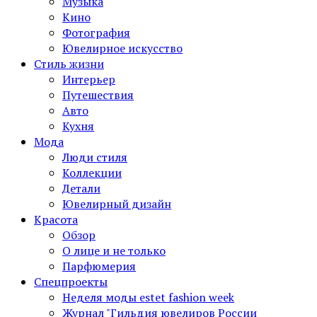
Музыка
Кино
Фотография
Ювелирное искусство
Стиль жизни
Интерьер
Путешествия
Авто
Кухня
Мода
Люди стиля
Коллекции
Детали
Ювелирный дизайн
Красота
Обзор
О лице и не только
Парфюмерия
Спецпроекты
Неделя моды estet fashion week
Журнал "Гильдия ювелиров России