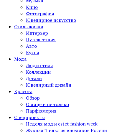
Музыка
Кино
Фотография
Ювелирное искусство
Стиль жизни
Интерьер
Путешествия
Авто
Кухня
Мода
Люди стиля
Коллекции
Детали
Ювелирный дизайн
Красота
Обзор
О лице и не только
Парфюмерия
Спецпроекты
Неделя моды estet fashion week
Журнал "Гильдия ювелиров России