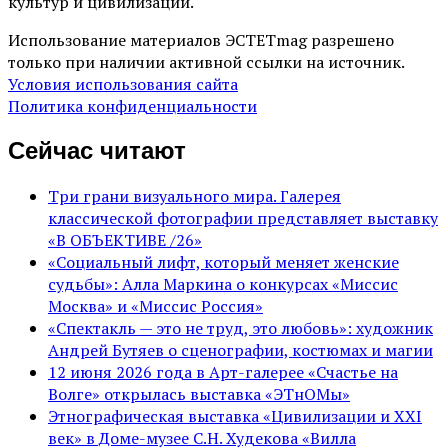
культур и цивилизаций.
Использование материалов ЭСТЕТmag разрешено
только при наличии активной ссылки на источник.
Условия использования сайта
Политика конфиденциальности
Сейчас читают
Три грани визуального мира. Галерея
классической фотографии представляет выставку
«В ОБЪЕКТИВЕ /26»
«Социальный лифт, который меняет женские
судьбы»: Алла Маркина о конкурсах «Миссис
Москва» и «Миссис Россия»
«Спектакль — это не труд, это любовь»: художник
Андрей Бутяев о сценографии, костюмах и магии
12 июня 2026 года в Арт-галерее «Счастье на
Волге» открылась выставка «ЭТнОМы»
Этнографическая выставка «Цивилизации и ХХI
век» в Доме-музее С.Н. Худекова «Вилла