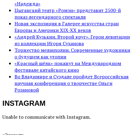
«Надежда»
Цыганский театр «Ромэн» представит 2500-й
показ легендарного спектакля
Новая экспозиция в Галерее искусства стран
Европы и Америки XIX-XX веков
«Андрей Кузькин. Второй круг». Герои левитации
из коллекции Игоря Суханова
Торжество меланхолии. Современные художники
о будущем как утопии
«Красный шёлк» покажут на Международном
фестивале китайского кино
Во Владимире и Суздале пройдет Всероссийская
научная конференция о творчестве Ольги
Розановой
INSTAGRAM
Unable to communicate with Instagram.