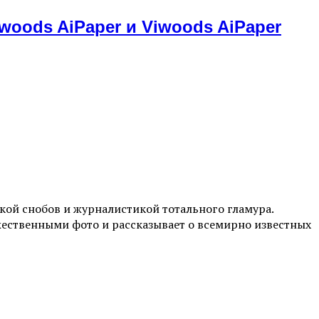
oods AiPaper и Viwoods AiPaper
ой снобов и журналистикой тотального гламура.
жественными фото и рассказывает о всемирно известных