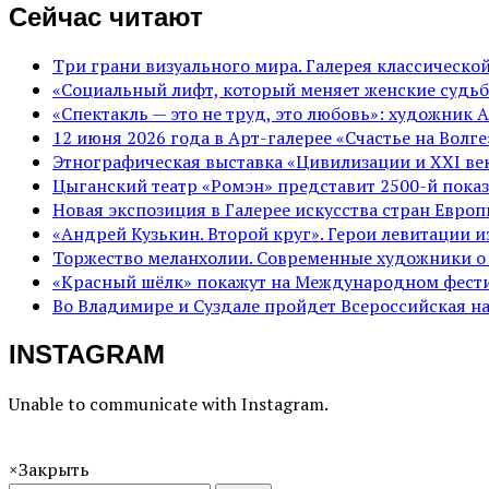
Сейчас читают
Три грани визуального мира. Галерея классическ
«Социальный лифт, который меняет женские судьб
«Спектакль — это не труд, это любовь»: художник 
12 июня 2026 года в Арт-галерее «Счастье на Вол
Этнографическая выставка «Цивилизации и ХХI век
Цыганский театр «Ромэн» представит 2500-й показ
Новая экспозиция в Галерее искусства стран Евро
«Андрей Кузькин. Второй круг». Герои левитации 
Торжество меланхолии. Современные художники о
«Красный шёлк» покажут на Международном фести
Во Владимире и Суздале пройдет Всероссийская н
INSTAGRAM
Unable to communicate with Instagram.
×
Закрыть