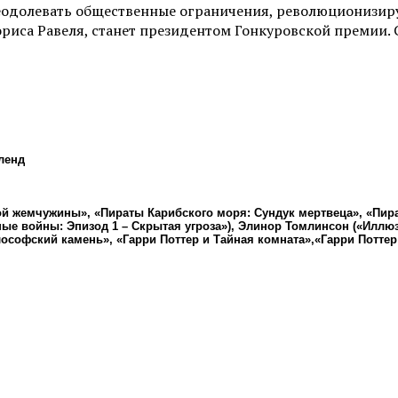
реодолевать общественные ограничения, революционизиру
ориса Равеля, станет президентом Гонкуровской премии.
ленд
й жемчужины», «Пираты Карибского моря: Сундук мертвеца», «Пират
ные войны: Эпизод 1 – Скрытая угроза»), Элинор Томлинсон («Иллюз
ософский камень», «Гарри Поттер и Тайная комната»,«Гарри Поттер 