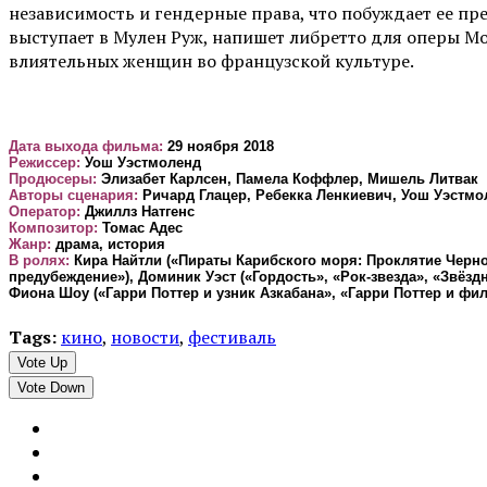
независимость и гендерные права, что побуждает ее п
выступает в Мулен Руж, напишет либретто для оперы М
влиятельных женщин во французской культуре.
Дата выхода фильма:
29 ноября 2018
Режиссер:
Уош Уэстмоленд
Продюсеры:
Элизабет Карлсен, Памела Коффлер, Мишель Литвак
Авторы сценария:
Ричард Глацер, Ребекка Ленкиевич, Уош Уэстмо
Оператор:
Джиллз Натгенс
Композитор:
Томас Адес
Жанр:
драма, история
В ролях:
Кира Найтли («Пираты Карибского моря: Проклятие Черно
предубеждение»), Доминик Уэст («Гордость», «Рок-звезда», «Звёзд
Фиона Шоу («Гарри Поттер и узник Азкабана», «Гарри Поттер и фил
Tags:
кино
,
новости
,
фестиваль
Vote Up
Vote Down