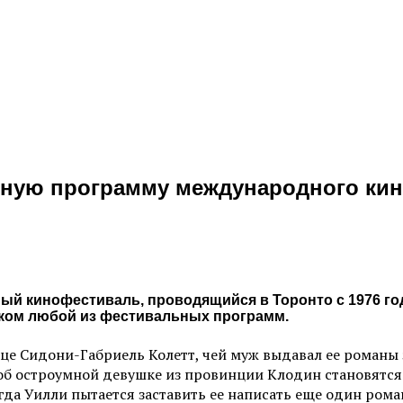
ную программу международного кин
 кинофестиваль, проводящийся в Торонто с 1976 года
иком любой из фестивальных программ.
це Сидони-Габриель Колетт, чей муж выдавал ее романы 
 об остроумной девушке из провинции Клодин становятся
да Уилли пытается заставить ее написать еще один роман