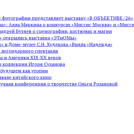
ой фотографии представляет выставку «В ОБЪЕКТИВЕ /26»
ы»: Алла Маркина о конкурсах «Миссис Москва» и «Мисси
Андрей Бутяев о сценографии, костюмах и магии
ге» открылась выставка «ЭТнОМы»
» в Доме-музее С.Н. Худекова «Вилла «Надежда»
 легендарного спектакля
пы и Америки XIX-XX веков
из коллекции Игоря Суханова
 будущем как утопии
вале китайского кино
аучная конференция о творчестве Ольги Розановой