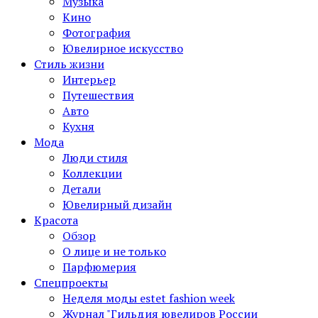
Музыка
Кино
Фотография
Ювелирное искусство
Стиль жизни
Интерьер
Путешествия
Авто
Кухня
Мода
Люди стиля
Коллекции
Детали
Ювелирный дизайн
Красота
Обзор
О лице и не только
Парфюмерия
Спецпроекты
Неделя моды estet fashion week
Журнал "Гильдия ювелиров России