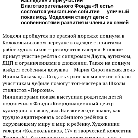
наследия» и при участии
Благотворительного Фонда «Я есть»
состоится уникальное событие — уличный
показ мод. Моделями станут дети с
особенностями развития и члены их семей.
Модели пройдутся по красной дорожке подиума в
Колокольниковом переулке в одежде с принтами
работ художников — резидентов галереи. В показе
примут участие ребята с синдромом Дауна, аутизмом,
ДЦП и ограничениями в движении. Также на подиум
выйдет особенная девушка — Мария Сиротинская дочь
Ирины Хакамады. Создать яркие космические образы
участникам дефиле помогут топ-мастера из Школы
стилистов «Персона».
Инициаторами показа выступили родители детей-
подопечных Фонда «Координационный центр
культурного наследия». Близкие люди знают, как
трудно адаптировать особенного ребёнка к
окружающему миру и мир к ребёнку. Художники
галереи «Колокольников, 17» и творческий коллектив
Фонда «КЦ Культурное наследие» создадут показ,