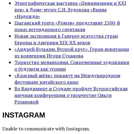
Этнографическая выставка «Цивилизации и ХХI
век» в Доме-музее С.Н. Худекова «Вилла
«Надежда»
Цыганский театр «Ромэн» представит 2500-й
показ легендарного спектакля
Новая экспозиция в Галерее искусства стран
Европы и Америки XIX-XX веков
«Андрей Кузькин. Второй круг». Герои левитации
из коллекции Игоря Суханова
Торжество меланхолии. Современные художники
о будущем как утопии
«Красный шёлк» покажут на Международном
фестивале китайского кино
Во Владимире и Суздале пройдет Всероссийская
научная конференция о творчестве Ольги
Розановой
INSTAGRAM
Unable to communicate with Instagram.