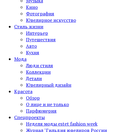
Музыка
Кино
Фотография
Ювелирное искусство
Стиль жизни
Интерьер
Путешествия
Авто
Кухня
Мода
Люди стиля
Коллекции
Детали
Ювелирный дизайн
Красота
Обзор
О лице и не только
Парфюмерия
Спецпроекты
Неделя моды estet fashion week
Журнал "Гильдия ювелиров России