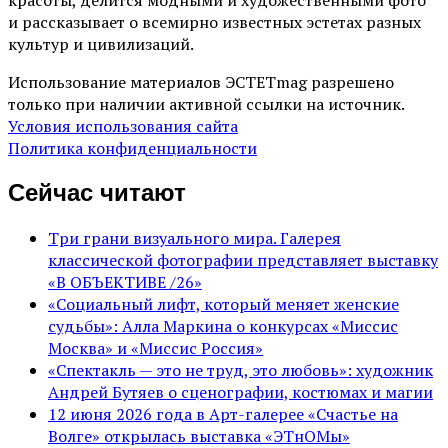
и рассказывает о всемирно известных эстетах разных
культур и цивилизаций.
Использование материалов ЭСТЕТmag разрешено
только при наличии активной ссылки на источник.
Условия использования сайта
Политика конфиденциальности
Сейчас читают
Три грани визуального мира. Галерея
классической фотографии представляет выставку
«В ОБЪЕКТИВЕ /26»
«Социальный лифт, который меняет женские
судьбы»: Алла Маркина о конкурсах «Миссис
Москва» и «Миссис Россия»
«Спектакль — это не труд, это любовь»: художник
Андрей Бутяев о сценографии, костюмах и магии
12 июня 2026 года в Арт-галерее «Счастье на
Волге» открылась выставка «ЭТнОМы»