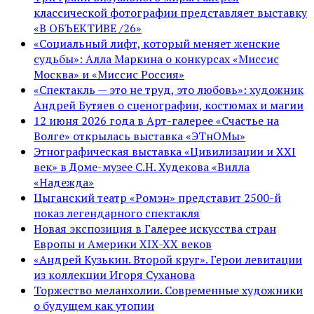
классической фотографии представляет выставку
«В ОБЪЕКТИВЕ /26»
«Социальный лифт, который меняет женские
судьбы»: Алла Маркина о конкурсах «Миссис
Москва» и «Миссис Россия»
«Спектакль — это не труд, это любовь»: художник
Андрей Бутяев о сценографии, костюмах и магии
12 июня 2026 года в Арт-галерее «Счастье на
Волге» открылась выставка «ЭТнОМы»
Этнографическая выставка «Цивилизации и ХХI
век» в Доме-музее С.Н. Худекова «Вилла
«Надежда»
Цыганский театр «Ромэн» представит 2500-й
показ легендарного спектакля
Новая экспозиция в Галерее искусства стран
Европы и Америки XIX-XX веков
«Андрей Кузькин. Второй круг». Герои левитации
из коллекции Игоря Суханова
Торжество меланхолии. Современные художники
о будущем как утопии