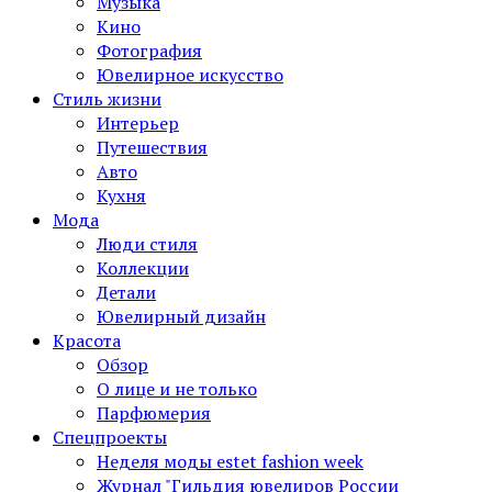
Музыка
Кино
Фотография
Ювелирное искусство
Стиль жизни
Интерьер
Путешествия
Авто
Кухня
Мода
Люди стиля
Коллекции
Детали
Ювелирный дизайн
Красота
Обзор
О лице и не только
Парфюмерия
Спецпроекты
Неделя моды estet fashion week
Журнал "Гильдия ювелиров России