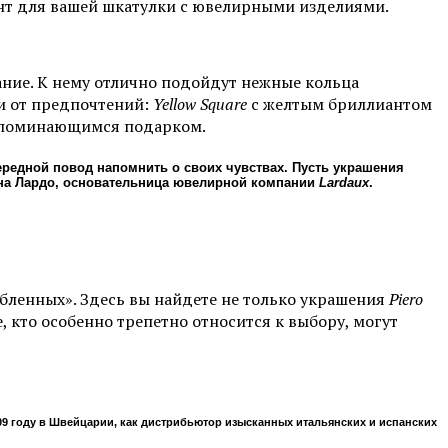
нт для вашей шкатулки с ювелирными изделиями.
ание. К нему отлично подойдут нежные кольца
ти от предпочтений:
Yellow Square
с желтым бриллиантом
запоминающимся подарком.
ередной повод напомнить о своих чувствах. Пусть украшения
нна Лардо, основательница ювелирной компании
Lardaux
.
бленных». Здесь вы найдете не только украшения
Piero
 кто особенно трепетно относится к выбору, могут
9 году в Швейцарии, как дистрибьютор изысканных итальянских и испанских