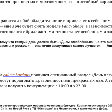
аются прочностью и долговечностью — достойный вариа
нравится любой обладательнице и привлечет к себе вним
 — еще ярче будет сиять модель
Fancy Shape
, в зависимос
того золота с бриллиантами точно станет особенным и 
отому что каждый день должен быть «Днем влюблённых», но это оч
расоты и роскоши — она точно заслуживает самого лучшего», — А
на
сайте Lardaux
появился специальный раздел «День влю
могут порадовать драгоценностями прекрасных дам. А те,
 и получить консультацию с 10:00 до 22:00.
 и реселлером ведущих мировых ювелирных брендов. Компания основана в 200
Сити, на Новой Риге в ТЦ “Юнимолл” и в Черногории, а также офис в Дубае.