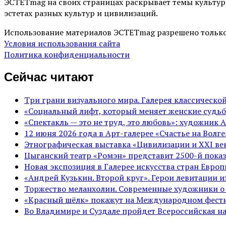
ЭСТЕТmag на своих страницах раскрывает темы культур
эстетах разных культур и цивилизаций.
Использование материалов ЭСТЕТmag разрешено только
Условия использования сайта
Политика конфиденциальности
Сейчас читают
Три грани визуального мира. Галерея классическ
«Социальный лифт, который меняет женские судьб
«Спектакль — это не труд, это любовь»: художник 
12 июня 2026 года в Арт-галерее «Счастье на Вол
Этнографическая выставка «Цивилизации и ХХI век
Цыганский театр «Ромэн» представит 2500-й показ
Новая экспозиция в Галерее искусства стран Евро
«Андрей Кузькин. Второй круг». Герои левитации 
Торжество меланхолии. Современные художники о
«Красный шёлк» покажут на Международном фести
Во Владимире и Суздале пройдет Всероссийская н