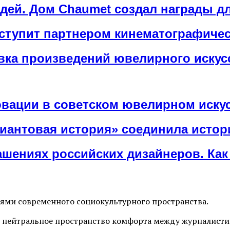
ей. Дом Chaumet создал награды дл
ступит партнером кинематографиче
авка произведений ювелирного иску
овации в советском ювелирном иску
иантовая история» соединила истор
шениях российских дизайнеров. Как 
иями современного социокультурного пространства.
 нейтральное пространство комфорта между журналистик