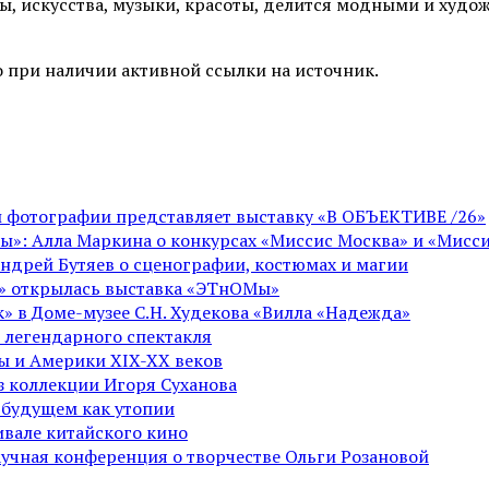
ы, искусства, музыки, красоты, делится модными и худо
 при наличии активной ссылки на источник.
ой фотографии представляет выставку «В ОБЪЕКТИВЕ /26»
ы»: Алла Маркина о конкурсах «Миссис Москва» и «Мисси
Андрей Бутяев о сценографии, костюмах и магии
ге» открылась выставка «ЭТнОМы»
» в Доме-музее С.Н. Худекова «Вилла «Надежда»
 легендарного спектакля
пы и Америки XIX-XX веков
из коллекции Игоря Суханова
 будущем как утопии
вале китайского кино
аучная конференция о творчестве Ольги Розановой