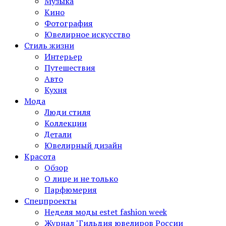
Музыка
Кино
Фотография
Ювелирное искусство
Стиль жизни
Интерьер
Путешествия
Авто
Кухня
Мода
Люди стиля
Коллекции
Детали
Ювелирный дизайн
Красота
Обзор
О лице и не только
Парфюмерия
Спецпроекты
Неделя моды estet fashion week
Журнал "Гильдия ювелиров России