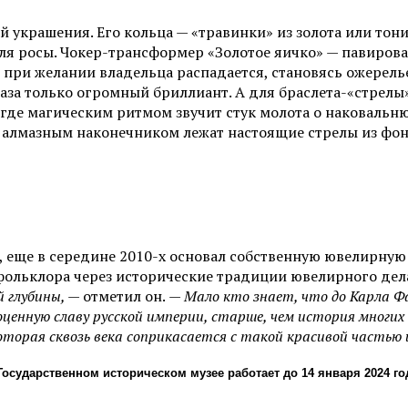
й украшения. Его кольца — «травинки» из золота или тон
ля росы. Чокер-трансформер «Золотое яичко» — павиров
 при желании владельца распадается, становясь ожерел
лаза только огромный бриллиант. А для браслета-«стрелы
 где магическим ритмом звучит стук молота о наковальн
 с алмазным наконечником лежат настоящие стрелы из фо
, еще в середине 2010-х основал собственную ювелирну
 фольклора через исторические традиции ювелирного де
 глубины, —
отметил он.
— Мало кто знает, что до Карла Ф
гоценную славу русской империи, старше, чем история многи
 которая сквозь века соприкасается с такой красивой часть
осударственном историческом музее работает до 14 января 2024 го