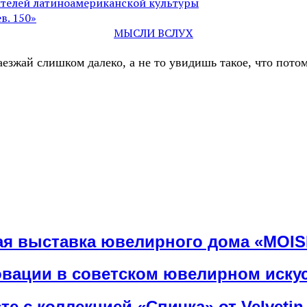
ителей латиноамериканской культуры
в. 150»
МЫСЛИ ВСЛУХ
аезжай слишком далеко, а не то увидишь такое, что пот
ная выставка ювелирного дома «MOIS
овации в советском ювелирном иску
е с коллекцией «Спичка» от Velvetin 