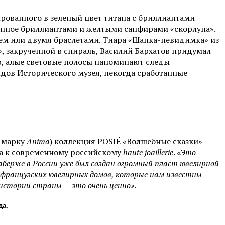
ированного в зеленый цвет титана с бриллиантами
анное бриллиантами и желтыми сапфирами «скорлупа».
ьем или двумя браслетами. Тиара «Шапка-невидимка» из
», закрученной в спираль, Василий Бархатов придумал
ю, алые световые полосы напоминают следы
ндов Исторического музея, некогда сработанные
ю марку
Anima
) коллекция POSIÉ «Волшебные сказки»
ла к современному российскому
haute joaillerie
.
«Это
аберже в России уже был создан огромный пласт ювелирной
х французских ювелирных домов, которые нам известны
ю истории страны — это очень ценно»
.
да.