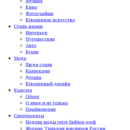
Музыка
Кино
Фотография
Ювелирное искусство
Стиль жизни
Интерьер
Путешествия
Авто
Кухня
Мода
Люди стиля
Коллекции
Детали
Ювелирный дизайн
Красота
Обзор
О лице и не только
Парфюмерия
Спецпроекты
Неделя моды estet fashion week
Журнал "Гильдия ювелиров России