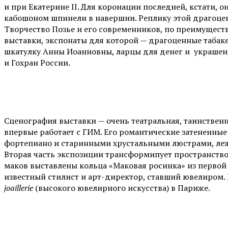
и при Екатерине II. Для коронации последней, кстати, 
кабошоном шпинели в навершии. Реплику этой драгоце
Творчество Позье и его современников, по преимуществ
выставки, экспонаты для которой — драгоценные табак
шкатулку Анны Иоанновны, ларцы для денег и украшени
и Гохран России.
Сценография выставки — очень театральная, таинствен
впервые работает с ГИМ. Его романтические затененны
фортепиано и старинными хрустальными люстрами, лежа
Вторая часть экспозиции трансформипует пространство
маков выставлены кольца «Маковая росинка» из первой
известный стилист и арт-директор, ставший ювелиром.
joaillerie
(высокого ювелирного искусства) в Париже.