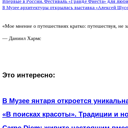
Впервые в России. Фестиваль «Гранде Фиеста» для люб
В Музее архитектуры открылась выставка «Алексей Щусе
«Мое мнение о путешествиях кратко: путешествуя, не з
— Даниил Хармс
Это интересно:
В Музее янтаря откроется уникаль
«В поисках красоты». Традиции и н
Carpe Diem: живите настоящим вмест