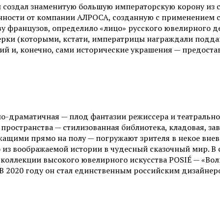
он создал знаменитую большую императорскую корону из с
нности от компании АЛРОСА, созданную с применением с
у французов, определило «лицо» русского ювелирного де
ерки (которыми, кстати, императрицы награждали поддан
й и, конечно, сами исторические украшения — предоста
но-драматичная — плод фантазии режиссера и театрально
е пространства — стилизованная библиотека, кладовая, 
щими прямо на полу — погружают зрителя в некое вневр
 из воображаемой истории в чудесный сказочный мир. В 
 коллекции высокого ювелирного искусства POSIÉ — «Вол
 В 2020 году он стал единственным российским дизайнер