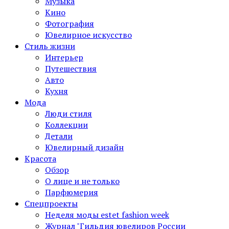
Музыка
Кино
Фотография
Ювелирное искусство
Стиль жизни
Интерьер
Путешествия
Авто
Кухня
Мода
Люди стиля
Коллекции
Детали
Ювелирный дизайн
Красота
Обзор
О лице и не только
Парфюмерия
Спецпроекты
Неделя моды estet fashion week
Журнал "Гильдия ювелиров России