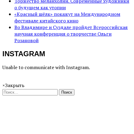
Торжество меланхолии. Современные художники
о будущем как утопии
«Красный шёлк» покажут на Международном
фестивале китайского кино
Во Владимире и Суздале пройдет Всероссийская
научная конференция о творчестве Ольги
Розановой
INSTAGRAM
Unable to communicate with Instagram.
×
Закрыть
Поиск