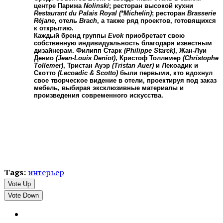
центре Парижа
Nolinski
; ресторан высокой кухни
Restaurant du Palais Royal (*Michelin)
; ресторан
Brasserie
Réjane
, отель
Brach
, а также ряд проектов, готовящихся
к открытию.
Каждый бренд группы
Evok
приобретает свою
собственную индивидуальность благодаря известным
дизайнерам. Филипп Старк
(Philippe Starck)
, Жан-Луи
Денио
(Jean-Louis Deniot)
, Кристоф Толлемер
(Christophe
Tollemer)
, Тристан Ауэр
(Tristan Auer)
и Лекоaдик и
Скотто
(Lecoadic & Scotto)
были первыми, кто вдохнул
свое творческое видение в отели, проектируя под заказ
мебель, выбирая эксклюзивные материалы и
произведения современного искусства.
Tags:
интерьер
Vote Up
Vote Down