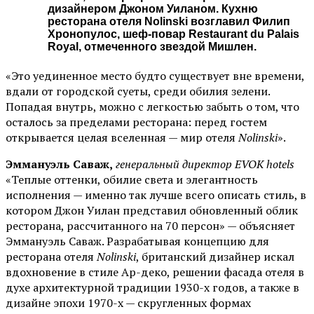
дизайнером Джоном Уиланом. Кухню
ресторана отеля Nolinski возглавил Филип
Хронопулос, шеф-повар Restaurant du Palais
Royal, отмеченного звездой Мишлен.
«Это уединенное место будто существует вне времени,
вдали от городской суеты, среди обилия зелени.
Попадая внутрь, можно с легкостью забыть о том, что
осталось за пределами ресторана: перед гостем
открывается целая вселенная — мир отеля
Nolinski
».
Эммануэль Саваж,
генеральный директор EVOK hotels
«Теплые оттенки, обилие света и элегантность
исполнения — именно так лучше всего описать стиль, в
котором Джон Уилан представил обновленный облик
ресторана, рассчитанного на 70 персон» — объясняет
Эммануэль Саваж. Разрабатывая концепцию для
ресторана отеля
Nolinski
, британский дизайнер искал
вдохновение в стиле Ар-деко, решении фасада отеля в
духе архитектурной традиции 1930-х годов, а также в
дизайне эпохи 1970-х — скругленных формах