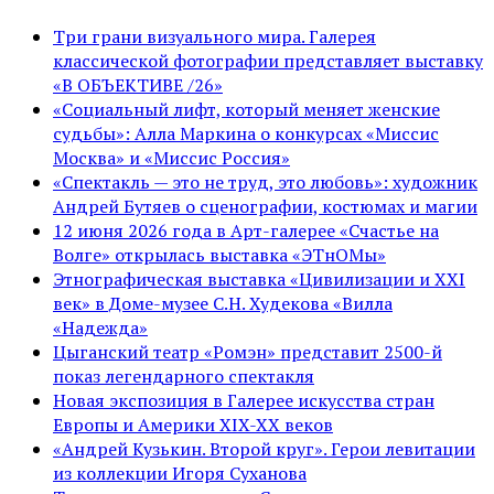
Три грани визуального мира. Галерея
классической фотографии представляет выставку
«В ОБЪЕКТИВЕ /26»
«Социальный лифт, который меняет женские
судьбы»: Алла Маркина о конкурсах «Миссис
Москва» и «Миссис Россия»
«Спектакль — это не труд, это любовь»: художник
Андрей Бутяев о сценографии, костюмах и магии
12 июня 2026 года в Арт-галерее «Счастье на
Волге» открылась выставка «ЭТнОМы»
Этнографическая выставка «Цивилизации и ХХI
век» в Доме-музее С.Н. Худекова «Вилла
«Надежда»
Цыганский театр «Ромэн» представит 2500-й
показ легендарного спектакля
Новая экспозиция в Галерее искусства стран
Европы и Америки XIX-XX веков
«Андрей Кузькин. Второй круг». Герои левитации
из коллекции Игоря Суханова