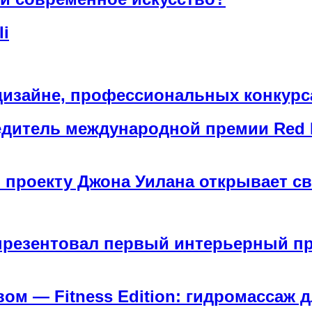
li
зайне, профессиональных конкурса
итель международной премии Red D
по проекту Джона Уилана открывает с
резентовал первый интерьерный пр
ом — Fitness Edition: гидромассаж 