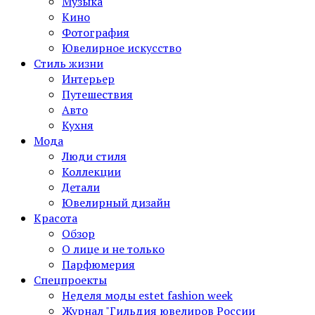
Музыка
Кино
Фотография
Ювелирное искусство
Стиль жизни
Интерьер
Путешествия
Авто
Кухня
Мода
Люди стиля
Коллекции
Детали
Ювелирный дизайн
Красота
Обзор
О лице и не только
Парфюмерия
Спецпроекты
Неделя моды estet fashion week
Журнал "Гильдия ювелиров России