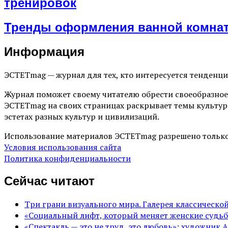
тренировок
Тренды оформления ванной комнат
Информация
ЭСТЕТmag — журнал для тех, кто интересуется тенденц
Журнал поможет своему читателю обрести своеобразное
ЭСТЕТmag на своих страницах раскрывает темы культур
эстетах разных культур и цивилизаций.
Использование материалов ЭСТЕТmag разрешено только
Условия использования сайта
Политика конфиденциальности
Сейчас читают
Три грани визуального мира. Галерея классическ
«Социальный лифт, который меняет женские судьб
«Спектакль — это не труд, это любовь»: художник 