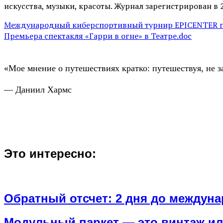
искусства, музыки, красоты. Журнал зарегистрирован в 
Международный киберспортивный турнир EPICENTER по Co
Премьера спектакля «Гарри в огне» в Театре.doc
«Мое мнение о путешествиях кратко: путешествуя, не з
— Даниил Хармс
Это интересно:
Обратный отсчет: 2 дня до междун
Модульный паркет — это винтаж ил