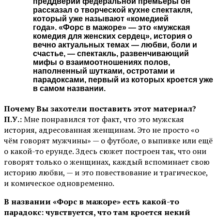
преддверии федеральной премьеры он
рассказал о творческой кухне спектакля,
который уже называют «комедией
года». «Форс в мажоре» — это «мужская
комедия для женских сердец», история о
вечно актуальных темах — любви, боли и
счастье, — спектакль, развенчивающий
мифы о взаимоотношениях полов,
наполненный шутками, остротами и
парадоксами, первый из которых кроется уже
в самом названии.
Почему Вы захотели поставить этот материал?
П.У.:
Мне понравился тот факт, что это мужская
история, адресованная женщинам. Это не просто «о
чём говорят мужчины» — о футболе, о выпивке или ещё
о какой-то ерунде. Здесь сюжет построен так, что они
говорят только о женщинах, каждый вспоминает свою
историю любви, — и это повествование и трагическое,
и комическое одновременно.
В названии «Форс в мажоре» есть какой-то
парадокс: чувствуется, что там кроется некий