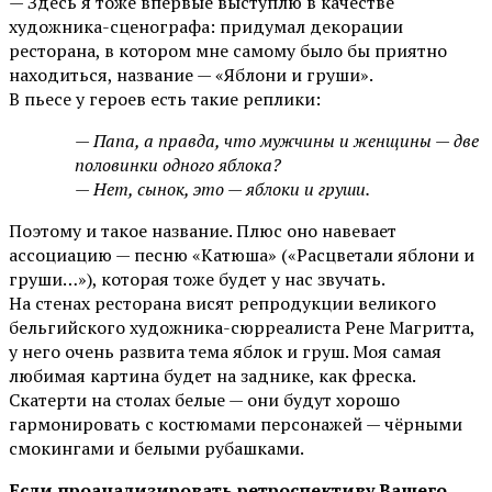
— Здесь я тоже впервые выступлю в качестве
художника-сценографа: придумал декорации
ресторана, в котором мне самому было бы приятно
находиться, название — «Яблони и груши».
В пьесе у героев есть такие реплики:
— Папа, а правда, что мужчины и женщины — две
половинки одного яблока?
— Нет, сынок, это — яблоки и груши.
Поэтому и такое название. Плюс оно навевает
ассоциацию — песню «Катюша» («Расцветали яблони и
груши…»), которая тоже будет у нас звучать.
На стенах ресторана висят репродукции великого
бельгийского художника-сюрреалиста Рене Магритта,
у него очень развита тема яблок и груш. Моя самая
любимая картина будет на заднике, как фреска.
Скатерти на столах белые — они будут хорошо
гармонировать с костюмами персонажей — чёрными
смокингами и белыми рубашками.
Если проанализировать ретроспективу Вашего