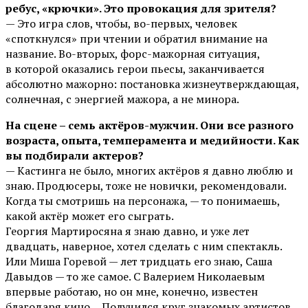
ребус, «крючки». Это провокация для зрителя?
— Это игра слов, чтобы, во-первых, человек
«споткнулся» при чтении и обратил внимание на
название. Во-вторых, форс-мажорная ситуация,
в которой оказались герои пьесы, заканчивается
абсолютно мажорно: постановка жизнеутверждающая,
солнечная, с энергией мажора, а не минора.
На сцене – семь актёров-мужчин. Они все разного
возраста, опыта, темперамента и медийности. Как
вы подбирали актеров?
— Кастинга не было, многих актёров я давно люблю и
знаю. Продюсеры, тоже не новички, рекомендовали.
Когда ты смотришь на персонажа, — то понимаешь,
какой актёр может его сыграть.
Георгия Мартиросяна я знаю давно, и уже лет
двадцать, наверное, хотел сделать с ним спектакль.
Или Миша Горевой — лет тридцать его знаю, Саша
Давыдов — то же самое. С Валерием Николаевым
впервые работаю, но он мне, конечно, известен
благодаря кино… Получился круг знакомых артистов,