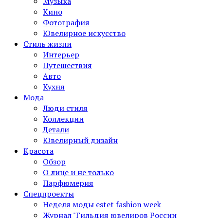
Музыка
Кино
Фотография
Ювелирное искусство
Стиль жизни
Интерьер
Путешествия
Авто
Кухня
Мода
Люди стиля
Коллекции
Детали
Ювелирный дизайн
Красота
Обзор
О лице и не только
Парфюмерия
Спецпроекты
Неделя моды estet fashion week
Журнал "Гильдия ювелиров России