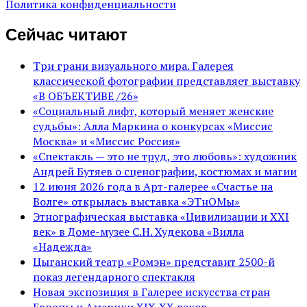
Политика конфиденциальности
Сейчас читают
Три грани визуального мира. Галерея
классической фотографии представляет выставку
«В ОБЪЕКТИВЕ /26»
«Социальный лифт, который меняет женские
судьбы»: Алла Маркина о конкурсах «Миссис
Москва» и «Миссис Россия»
«Спектакль — это не труд, это любовь»: художник
Андрей Бутяев о сценографии, костюмах и магии
12 июня 2026 года в Арт-галерее «Счастье на
Волге» открылась выставка «ЭТнОМы»
Этнографическая выставка «Цивилизации и ХХI
век» в Доме-музее С.Н. Худекова «Вилла
«Надежда»
Цыганский театр «Ромэн» представит 2500-й
показ легендарного спектакля
Новая экспозиция в Галерее искусства стран
Европы и Америки XIX-XX веков