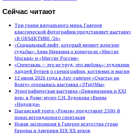
Сейчас читают
Три грани визуального мира. Галерея
классической фотографии представляет выставку
«В ОБЪЕКТИВЕ /26»
«Социальный лифт, который меняет женские
судьбы»: Алла Маркина о конкурсах «Миссис
Москва» и «Миссис Россия»
«Спектакль — это не труд, это любовь»: художник
Андрей Бутяев о сценографии, костюмах и магии
12 июня 2026 года в Арт-галерее «Счастье на
Волге» открылась выставка «ЭТнОМы»
Этнографическая выставка «Цивилизации и ХХI
век» в Доме-музее С.Н. Худекова «Вилла
«Надежда»
Цыганский театр «Ромэн» представит 2500-й
показ легендарного спектакля
Новая экспозиция в Галерее искусства стран
Европы и Америки XIX-XX веков