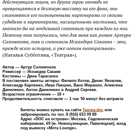
действующим лицом, но другие герои отнюдь не
превращаются в безликую массовку на его фоне, они
становятся его полноценными партнерами со своими
судьбами и характерами, насыщенными настолько, что
хватило бы на отдельный спектакль про каждого из них.
Поэтому так получилось, что для меня как роман Артура
Соломонова, так и спектакль Искандера Сакаева – это,
прежде всего история, а уже потом театральная»
.
(Наталья Субботина, «Театрал»).
Автор — Артур Соломонов
Режиссер — Искандер Сакаев
Костюмы — Дина Тарасенко
В постановке заняты актеры: Филипп Котов, Денис Яковлев,
Александр Карпенко, Иван Лакшин, Вано Миранян, Алевтина
Даниленко, Антон Даниленко и Андрей Сергеев.
Возрастное ограничение — 18 +
Продолжительность спектакля — 1 час 50 минут без антракта
Билеты можно купить на сайте
Театра.doc
или
забронировать по тел. 8 (916) 653 09 89
Адрес «DOC на острове»: Москва, Садовническая
набережная, 69 (м. Новокузнецкая, Павелецкая), вход
под вывеску «Мята Lounge».