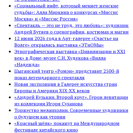
«Социальный лифт, который меняет женские
судьбы»: Алла Маркина о конкурсах «Миссис
Москва» и «Миссис Россия»
«Спектакль — это не труд, это любовь»: художник
Андрей Бутяев о сценографии, костюмах и магии
12 июня 2026 года в Арт-галерее «Счастье на
Волге» открылась выставка «ЭТнОМы»
Этнографическая выставка «Цивилизации и ХХI
век» в Доме-музее С.Н. Худекова «Вилла
«Надежда»
Цыганский театр «Ромэн» представит 2500-й
показ легендарного спектакля
Новая экспозиция в Галерее искусства стран
Европы и Америки XIX-XX веков
«Андрей Кузькин. Второй круг». Герои левитации
из коллекции Игоря Суханова
Торжество меланхолии. Современные художники
о будущем как утопии
«Красный шёлк» покажут на Международном
фестивале китайского кино