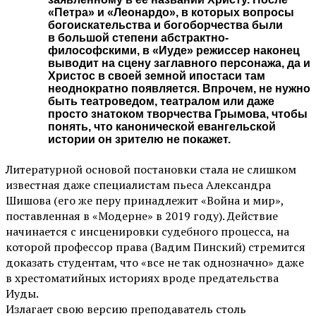
«Петра» и «Леонардо», в которых вопросы
богоискательства и богоборчества были
в большой степени абстрактно-
философскими, в «Иуде» режиссер наконец
выводит на сцену заглавного персонажа, да и
Христос в своей земной ипостаси там
неоднократно появляется. Впрочем, не нужно
быть театроведом, театралом или даже
просто знатоком творчества Грымова, чтобы
понять, что канонической евангельской
истории он зрителю не покажет.
Литературной основой постановки стала не слишком
известная даже специалистам пьеса Александра
Шишова (его же перу принадлежит «Война и мир»,
поставленная в «Модерне» в 2019 году). Действие
начинается с инсценировки судебного процесса, на
которой профессор права (Вадим Пинский) стремится
доказать студентам, что «все не так однозначно» даже
в хрестоматийных историях вроде предательства
Иуды.
Излагает свою версию преподаватель столь