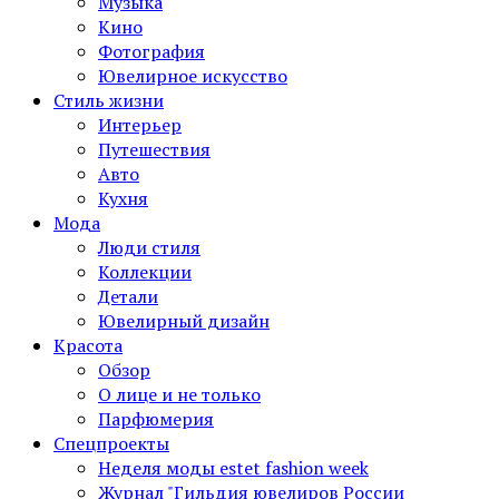
Музыка
Кино
Фотография
Ювелирное искусство
Стиль жизни
Интерьер
Путешествия
Авто
Кухня
Мода
Люди стиля
Коллекции
Детали
Ювелирный дизайн
Красота
Обзор
О лице и не только
Парфюмерия
Спецпроекты
Неделя моды estet fashion week
Журнал "Гильдия ювелиров России