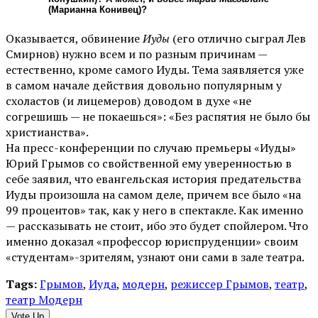
(Марианна Конивец)?
Оказывается, обвинение
Иуды
(его отлично сыграл Лев
Смирнов) нужно всем и по разным причинам —
естественно, кроме самого Иуды. Тема заявляется уже
в самом начале действия довольно популярным у
схоластов (и лицемеров) доводом в духе «не
согрешишь — не покаешься»: «Без распятия не было бы
христианства».
На пресс-конференции по случаю премьеры «Иуды»
Юрий Грымов со свойственной ему уверенностью в
себе заявил, что евангельская история предательства
Иуды произошла на самом деле, причем все было «на
99 процентов» так, как у него в спектакле. Как именно
— рассказывать не стоит, ибо это будет спойлером. Что
именно доказал «профессор юриспруденции» своим
«студентам»-зрителям, узнают они сами в зале театра.
Tags:
Грымов
,
Иуда
,
модерн
,
режиссер Грымов
,
театр
,
театр Модерн
Vote Up