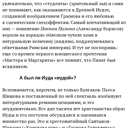
увлекательно, что «студенты» (зрительный зал) и сами
не понимают, как оказываются в Древней Иудее,
созданной воображением Грымова и его любовью
к сценическим спецэффектам. Самый впечатляющий из
них — появление
Понтия Пилата
(Александр Борисов)
верхом на изрядно облезлом чучеле коня в
натуральную величину (видимо, подразумевалась
обветшалая Римская империя). И тут не поспоришь:
еще со времен первого юношеского прочтения
«Мастера и Маргариты» все помнят, что Пилат был
всадником.
А был ли Иуда «иудой»?
Вспоминается, впрочем, не только Булгаков. Пьеса
Шишова и поставленный по ней спектакль изобилуют
литературными реминисценциями, и это
неудивительно. Все две тысячи лет христианства образ
Иуды и его поступок обсуждался и оценивался
множество раз. Это и хрестоматийный Салтыков-
Щедрин («Христова ночь» и «Господа Головлевы»),