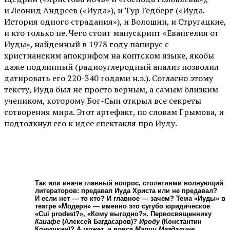
и Леонид Андреев («Иуда»), и Тур Гедберг («Иуда.
История одного страдания»), и Волошин, и Стругацкие,
и кто только не. Чего стоит манускрипт «Евангелия от
Иуды», найденный в 1978 году папирус с
христианским апокрифом на коптском языке, якобы
даже подлинный (радиоуглеродный анализ позволил
датировать его 220-340 годами н.э.). Согласно этому
тексту, Иуда был не просто верным, а самым близким
учеником, которому Бог-Сын открыл все секреты
сотворения мира. Этот артефакт, по словам Грымова, и
подтолкнул его к идее спектакля про Иуду.
Так или иначе главный вопрос, столетиями волнующий
литераторов: предавал Иуда Христа или не предавал?
И если нет — то кто? И главное — зачем? Тема «Иуды» в
театре «Модерн» — именно это сугубо юридическое
«Сui prodest?», «Кому выгодно?». Первосвященнику
Каиафе
(Алексей Багдасаров)?
Ироду
(Константин
Конушкин)? А может, и вовсе
Марии Магдалине