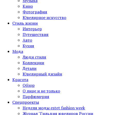
Музыка
Кино
Фотография
Ювелирное искусство
Стиль жизни
Интерьер
Путешествия
Авто
Кухня
Мода
Люди стиля
Коллекции
Детали
Ювелирный дизайн
Красота
Обзор
О лице и не только
Парфюмерия
Спецпроекты
Неделя моды estet fashion week
Журнал "Гильдия ювелиров России