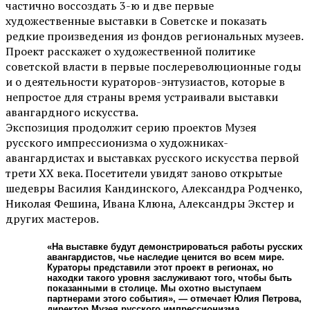
частично воссоздать 3-ю и две первые
художественные выставки в Советске и показать
редкие произведения из фондов региональных музеев.
Проект расскажет о художественной политике
советской власти в первые послереволюционные годы
и о деятельности кураторов-энтузиастов, которые в
непростое для страны время устраивали выставки
авангардного искусства.
Экспозиция продолжит серию проектов Музея
русского импрессионизма о художниках-
авангардистах и выставках русского искусства первой
трети XX века. Посетители увидят заново открытые
шедевры Василия Кандинского, Александра Родченко,
Николая Фешина, Ивана Клюна, Александры Экстер и
других мастеров.
«На выставке будут демонстрироваться работы русских
авангардистов, чье наследие ценится во всем мире.
Кураторы представили этот проект в регионах, но
находки такого уровня заслуживают того, чтобы быть
показанными в столице. Мы охотно выступаем
партнерами этого события», — отмечает Юлия Петрова,
директор Музея русского импрессионизма.