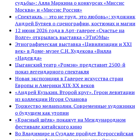
судьбы»: Алла Маркина о конкурсах «Миссис
Москва» и «Миссис Россия»
«Спектакль — это не труд, это любовь»: художник
Андрей Бутяев о сценографии, костюмах и магии
12 июня 2026 года в Арт-галерее «Счастье на
Волге» открылась выставка «ЭТнОМы»
Этнографическая выставка «Цивилизации и ХХI
век» в Доме-музее С.Н. Худекова «Вилла
«Надежда»
Цыганский театр «Ромэн» представит 2500-й
показ легендарного спектакля
Новая экспозиция в Галерее искусства стран
Европы и Америки XIX-XX веков
«Андрей Кузькин. Второй круг». Герои левитации
из коллекции Игоря Суханова
Торжество меланхолии. Современные художники
о будущем как утопии
«Красный шёлк» покажут на Международном
фестивале китайского кино
Во Владимире и Суздале пройдет Всероссийская