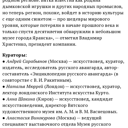
дымковской игрушки и других народных промыслов,
но теперь регион, похоже, войдет в историю культуры
с еще одним сюжетом — про шедевры мирового
уровня, которые потеряли в начале прошлого века и
только спустя десятилетия обнаружили в небольшом
музее города Яранска», — отметил Владимир
Христенко, президент компании.
Кураторы:
●
Андрей Сарабьянов
(Москва) — искусствовед, куратор,
издатель, исследователь русского авангарда, автор-
составитель «Энциклопедии русского авангарда» (в
соавторстве с В. И. Ракитиным).
●
Наталья Мюррей
(Лондон) — искусствовед, куратор,
лектор лондонского Института искусства Курто.
●
Анна Шакина
(Киров) — искусствовед, кандидат
искусствоведения, директор Вятского
художественного музея им. А. М. и В. М. Васнецовых.
●
Анастасия Винокурова
(Москва) — ведущий
специалист выставочного отдела Музея русского