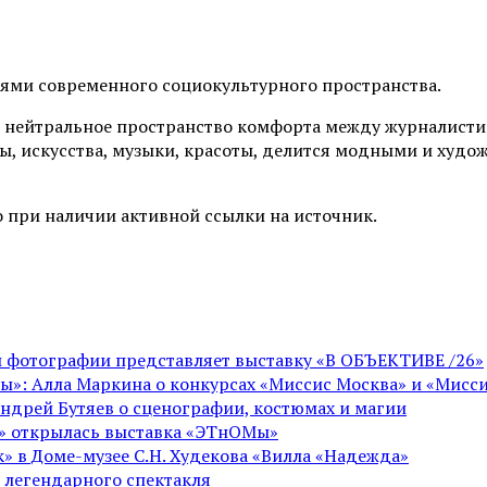
иями современного социокультурного пространства.
 нейтральное пространство комфорта между журналистик
ы, искусства, музыки, красоты, делится модными и худо
 при наличии активной ссылки на источник.
ой фотографии представляет выставку «В ОБЪЕКТИВЕ /26»
ы»: Алла Маркина о конкурсах «Миссис Москва» и «Мисси
Андрей Бутяев о сценографии, костюмах и магии
ге» открылась выставка «ЭТнОМы»
» в Доме-музее С.Н. Худекова «Вилла «Надежда»
 легендарного спектакля