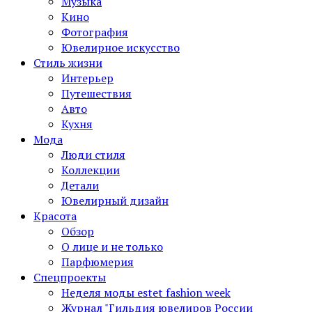
Музыка
Кино
Фотография
Ювелирное искусство
Стиль жизни
Интерьер
Путешествия
Авто
Кухня
Мода
Люди стиля
Коллекции
Детали
Ювелирный дизайн
Красота
Обзор
О лице и не только
Парфюмерия
Спецпроекты
Неделя моды estet fashion week
Журнал "Гильдия ювелиров России