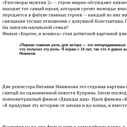
«Разговоры мужчин 2» — герои мирно обсуждают важней
находит тот самый идеал, которым грезят молодые юно
передается в фабуле главных героев — каждый из них и
связывали тесные отношения с девушкой Константина. П
бы залогом идеальной семьи?
Фильм «Короче, я женюсь» стал дебютной картиной для
«Первая главная роль для актера — это непередаваемые
что получил эту роль. Я играю с 14 лет, так что я давн
Новиков.
Для режиссера Виталия Манюкова это седьмая картина 
снятый по одноименной повести Куприна. Затем последо
полнометражный фильм «Дважды два». Идея фильма «Ко
«Я придумал эту историю от начала и до конца, и вмес
Несмотря на то, что фильм снят в комедийном жанре, 