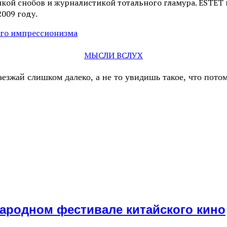
ой снобов и журналистикой тотального гламура. ESTET н
2009 году.
кого импрессионизма
МЫСЛИ ВСЛУХ
аезжай слишком далеко, а не то увидишь такое, что пот
ародном фестивале китайского кино