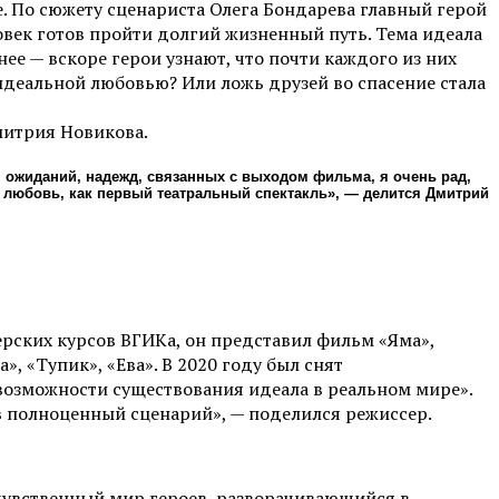
. По сюжету сценариста Олега Бондарева главный герой
овек готов пройти долгий жизненный путь. Тема идеала
ее — вскоре герои узнают, что почти каждого из них
идеальной любовью? Или ложь друзей во спасение стала
митрия Новикова.
 ожиданий, надежд, связанных с выходом фильма, я очень рад,
вая любовь, как первый театральный спектакль», — делится Дмитрий
рских курсов ВГИКа, он представил фильм «Яма»,
 «Тупик», «Ева». В 2020 году был снят
возможности существования идеала в реальном мире».
 в полноценный сценарий», — поделился режиссер.
 чувственный мир героев, разворачивающийся в