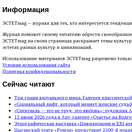
Информация
ЭСТЕТmag — журнал для тех, кто интересуется тенденц
Журнал поможет своему читателю обрести своеобразное
ЭСТЕТmag на своих страницах раскрывает темы культур
эстетах разных культур и цивилизаций.
Использование материалов ЭСТЕТmag разрешено только
Условия использования сайта
Политика конфиденциальности
Сейчас читают
Три грани визуального мира. Галерея классическ
«Социальный лифт, который меняет женские судьб
«Спектакль — это не труд, это любовь»: художник 
12 июня 2026 года в Арт-галерее «Счастье на Вол
Этнографическая выставка «Цивилизации и ХХI век
Цыганский театр «Ромэн» представит 2500-й показ