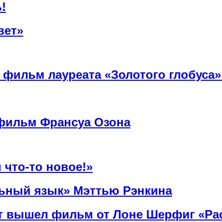
!
вет»
й фильм лауреата «Золотого глобуса
фильм Франсуа Озона
 что-то новое!»
льный язык» Мэттью Рэнкина
ат вышел фильм от Лоне Шерфиг «Ра