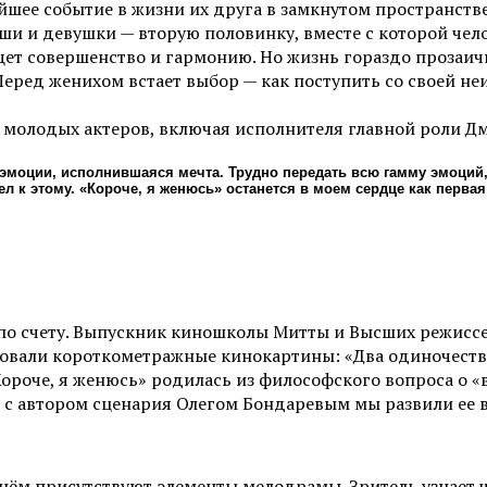
шее событие в жизни их друга в замкнутом пространстве
ши и девушки — вторую половинку, вместе с которой чел
щет совершенство и гармонию. Но жизнь гораздо прозаичн
еред женихом встает выбор — как поступить со своей не
 молодых актеров, включая исполнителя главной роли Д
 эмоции, исполнившаяся мечта. Трудно передать всю гамму эмоций,
о шел к этому. «Короче, я женюсь» останется в моем сердце как пер
по счету. Выпускник киношколы Митты и Высших режиссе
вали короткометражные кинокартины: «Два одиночества»,
роче, я женюсь» родилась из философского вопроса о «
те с автором сценария Олегом Бондаревым мы развили ее
в нём присутствуют элементы мелодрамы. Зритель узнает