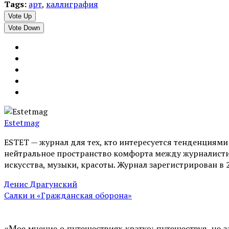
Tags:
арт
,
каллиграфия
Vote Up
Vote Down
Estetmag
ESTET — журнал для тех, кто интересуeтся тенденциям
нейтральное пространство комфорта между журналистик
искусства, музыки, красоты. Журнал зарегистрирован в 
Денис Драгунский
Салки и «Гражданская оборона»
«Мое мнение о путешествиях кратко: путешествуя, не з