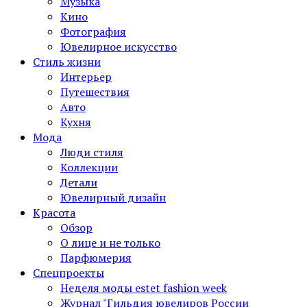
Музыка
Кино
Фотография
Ювелирное искусство
Стиль жизни
Интерьер
Путешествия
Авто
Кухня
Мода
Люди стиля
Коллекции
Детали
Ювелирный дизайн
Красота
Обзор
О лице и не только
Парфюмерия
Спецпроекты
Неделя моды estet fashion week
Журнал "Гильдия ювелиров России