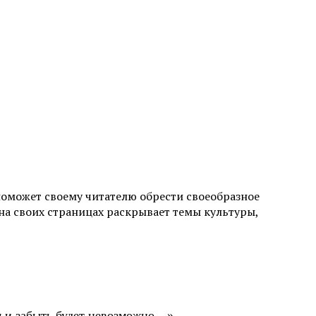
поможет своему читателю обрести своеобразное
а своих страницах раскрывает темы культуры,
ом и забыть будет невозможно…»