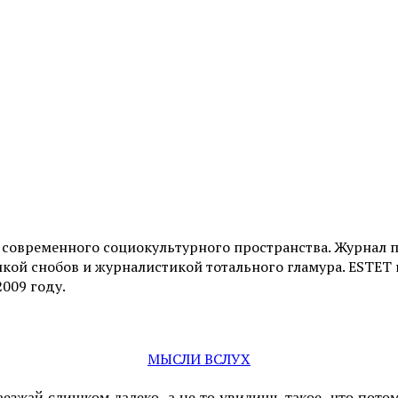
и современного социокультурного пространства. Журнал 
ой снобов и журналистикой тотального гламура. ESTET н
2009 году.
МЫСЛИ ВСЛУХ
аезжай слишком далеко, а не то увидишь такое, что пот