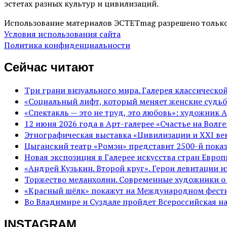
эстетах разных культур и цивилизаций.
Использование материалов ЭСТЕТmag разрешено только
Условия использования сайта
Политика конфиденциальности
Сейчас читают
Три грани визуального мира. Галерея классическ
«Социальный лифт, который меняет женские судьб
«Спектакль — это не труд, это любовь»: художник 
12 июня 2026 года в Арт-галерее «Счастье на Вол
Этнографическая выставка «Цивилизации и ХХI век
Цыганский театр «Ромэн» представит 2500-й показ
Новая экспозиция в Галерее искусства стран Евро
«Андрей Кузькин. Второй круг». Герои левитации 
Торжество меланхолии. Современные художники о
«Красный шёлк» покажут на Международном фести
Во Владимире и Суздале пройдет Всероссийская н
INSTAGRAM