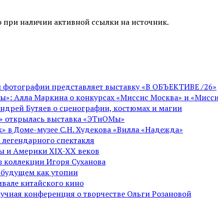
 при наличии активной ссылки на источник.
ой фотографии представляет выставку «В ОБЪЕКТИВЕ /26»
ы»: Алла Маркина о конкурсах «Миссис Москва» и «Мисси
Андрей Бутяев о сценографии, костюмах и магии
ге» открылась выставка «ЭТнОМы»
» в Доме-музее С.Н. Худекова «Вилла «Надежда»
 легендарного спектакля
пы и Америки XIX-XX веков
из коллекции Игоря Суханова
 будущем как утопии
вале китайского кино
аучная конференция о творчестве Ольги Розановой