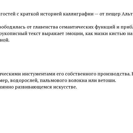
гостей с краткой историей каллиграфии — от пещер Альт
вободилась от главенства семантических функций и приб
рукописный текст выражает эмоции, как мазки кистью на
ной.
фическими инстументами его собственного производства.
мер, водорослей, пальмового волокна или ветоши.
тоянно развивающемся искусстве.