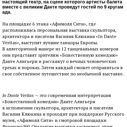
настоящий театр, на сцене которого артисты балета
вместе с великим Данте проведут гостей по 9 кругам
ада.
На площадке 6 этажа «Афимолл Сити», где
расположилась персональная выставка скульптора,
архитектора и писателя Василия Клюкина «In Dante
Veritas», выступят лучшие танцоры Европы.
В аллегоричной манере из 12 танцевальных номеров
они представят зрителям «Божественную комедию»
Данте Алигьери и расскажут о вечных человеческих
грехах и пороках. Затем каждый сможет отправиться в
свое собственное путешествие по необычной выставке.
In Dante Veritas
— это современная интерпретация
«Божественной комедии» Данте Алигьери
в исполнении скульптора, архитектора и писателя
Василия Клюкина и проходит при поддержке Русского
музея, «Афимолл Сити» и смотровой площадки
Panorama360
. Открытие выставки состоялось этим