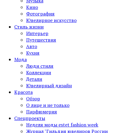
Музыка
Кино
Фотография
Ювелирное искусство
Стиль жизни
Интерьер
Путешествия
Авто
Кухня
Мода
Люди стиля
Коллекции
Детали
Ювелирный дизайн
Красота
Обзор
О лице и не только
Парфюмерия
Спецпроекты
Неделя моды estet fashion week
Журнал "Гильдия ювелиров России