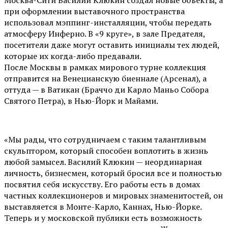
Москва-Сити Василий Клюкин создал новые объекты, а
при оформлении выставочного пространства
использовал мэппинг-инсталляции, чтобы передать
атмосферу Инферно. В «9 круге», в зале Предателя,
посетители даже могут оставить инициалы тех людей,
которые их когда-либо предавали.
После Москвы в рамках мирового турне коллекция
отправится на Венецианскую биеннале (Арсенал), а
оттуда — в Ватикан (Браччо ди Карло Маньо Собора
Святого Петра), в Нью-Йорк и Майами.
«Мы рады, что сотрудничаем с таким талантливым
скульптором, который способен воплотить в жизнь
любой замысел. Василий Клюкин — неординарная
личность, бизнесмен, который бросил все и полностью
посвятил себя искусству. Его работы есть в домах
частных коллекционеров и мировых знаменитостей, он
выставляется в Монте-Карло, Каннах, Нью-Йорке.
Теперь и у московской публики есть возможность