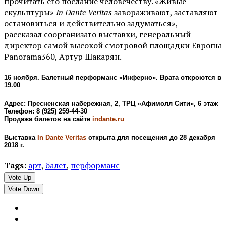
прочитать его послание человечеству. «Живые
скульптуры»
In Dante Veritas
завораживают, заставляют
остановиться и действительно задуматься», —
рассказал соорганизато выставки, генеральный
директор самой высокой смотровой площадки Европы
Panorama360, Артур Шакарян.
16 ноября. Балетный перформанс «Инферно». Врата откроются в
19.00
Адрес: Пресненская набережная, 2, ТРЦ «Афимолл Сити», 6 этаж
Телефон: 8 (925) 259-44-30
Продажа билетов на сайте
indante.ru
Выставка
In Dante Veritas
открыта для посещения до 28 декабря
2018 г.
Tags:
арт
,
балет
,
перформанс
Vote Up
Vote Down