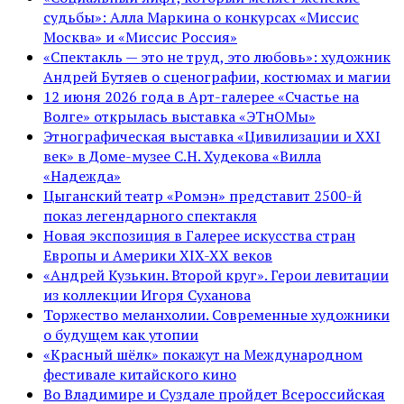
судьбы»: Алла Маркина о конкурсах «Миссис
Москва» и «Миссис Россия»
«Спектакль — это не труд, это любовь»: художник
Андрей Бутяев о сценографии, костюмах и магии
12 июня 2026 года в Арт-галерее «Счастье на
Волге» открылась выставка «ЭТнОМы»
Этнографическая выставка «Цивилизации и ХХI
век» в Доме-музее С.Н. Худекова «Вилла
«Надежда»
Цыганский театр «Ромэн» представит 2500-й
показ легендарного спектакля
Новая экспозиция в Галерее искусства стран
Европы и Америки XIX-XX веков
«Андрей Кузькин. Второй круг». Герои левитации
из коллекции Игоря Суханова
Торжество меланхолии. Современные художники
о будущем как утопии
«Красный шёлк» покажут на Международном
фестивале китайского кино
Во Владимире и Суздале пройдет Всероссийская