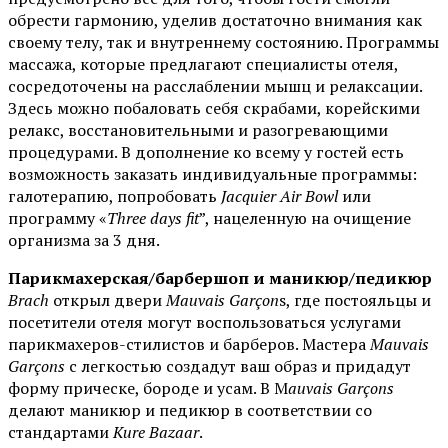
обрести гармонию, уделив достаточно внимания как
своему телу, так и внутреннему состоянию. Программы
массажа, которые предлагают специалисты отеля,
сосредоточены на расслаблении мышц и релаксации.
Здесь можно побаловать себя скрабами, корейскими
релакс, восстановительными и разогревающими
процедурами. В дополнение ко всему у гостей есть
возможность заказать индивидуальные программы:
галотерапию, попробовать
Jacquier Air Bowl
или
программу «
Three days fit
”, нацеленную на очищение
организма за 3 дня.
Парикмахерская/барбершоп и маникюр/педикюр
Brach
открыл двери
Mauvais Garçon
s, где постояльцы и
посетители отеля могут воспользоваться услугами
парикмахеров-стилистов и барберов. Мастера
Mauvais
Garçons
с легкостью создадут ваш образ и придадут
форму прическе, бороде и усам. В M
auvais Garçons
делают маникюр и педикюр в соответствии со
стандартами
Kure Bazaar
.