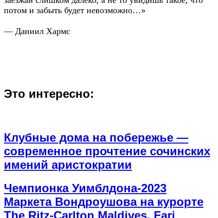
заезжай слишком далеко, а не то увидишь такое, что
потом и забыть будет невозможно…»
— Даниил Хармс
Это интересно:
Клубные дома на побережье —
современное прочтение сочинских
имений аристократии
Чемпионка Уимблдона-2023
Маркета Вондроушова на курорте
The Ritz-Carlton Maldives, Fari