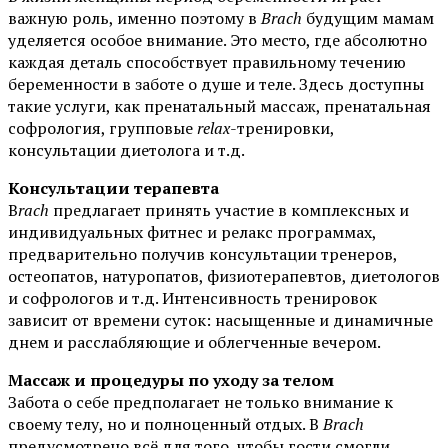
важную роль, именно поэтому в
Brach
будущим мамам
уделяется особое внимание. Это место, где абсолютно
каждая деталь способствует правильному течению
беременности в заботе о душе и теле. Здесь доступны
такие услуги, как пренатальный массаж, пренатальная
софрология, групповые
relax
-тренировки,
консультации диетолога и т.д.
Консультации терапевта
B
rach
предлагает принять участие в комплексных и
индивидуальных фитнес и релакс программах,
предварительно получив консультации тренеров,
остеопатов, натуропатов, физиотерапевтов, диетологов
и софрологов и т.д. Интенсивность тренировок
зависит от времени суток: насыщенные и динамичные
днем и расслабляющие и облегченные вечером.
Массаж и процедуры по уходу за телом
Забота о себе предполагает не только внимание к
своему телу, но и полноценный отдых. В
Brach
предусмотрено всё для того, чтобы гости смогли