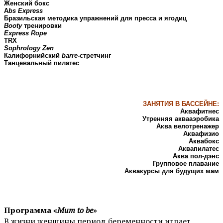
Женский бокс
A
bs Express
Бразильская методика упражнений для пресса и ягодиц
Booty
тренировки
Express Rope
TRX
Sophrology Zen
Калифорнийский
barre
-стретчинг
Танцевальный пилатес
ЗАНЯТИЯ В БАССЕЙНЕ:
Аквафитнес
Утренняя аквааэробика
Аква велотренажер
Аквафизио
Аквабокс
Аквапилатес
Аква пол-дэнс
Групповое плавание
Аквакурсы для будущих мам
Программа «
Mum to be
»
В жизни женщины период беременности играет