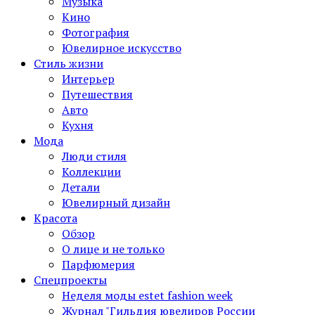
Музыка
Кино
Фотография
Ювелирное искусство
Стиль жизни
Интерьер
Путешествия
Авто
Кухня
Мода
Люди стиля
Коллекции
Детали
Ювелирный дизайн
Красота
Обзор
О лице и не только
Парфюмерия
Спецпроекты
Неделя моды estet fashion week
Журнал "Гильдия ювелиров России