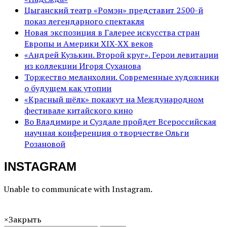
Цыганский театр «Ромэн» представит 2500-й
показ легендарного спектакля
Новая экспозиция в Галерее искусства стран
Европы и Америки XIX-XX веков
«Андрей Кузькин. Второй круг». Герои левитации
из коллекции Игоря Суханова
Торжество меланхолии. Современные художники
о будущем как утопии
«Красный шёлк» покажут на Международном
фестивале китайского кино
Во Владимире и Суздале пройдет Всероссийская
научная конференция о творчестве Ольги
Розановой
INSTAGRAM
Unable to communicate with Instagram.
×
Закрыть