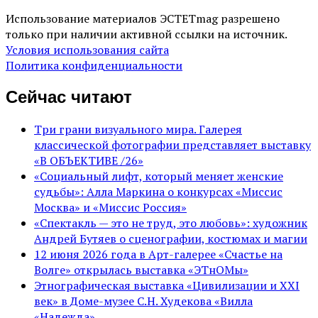
Использование материалов ЭСТЕТmag разрешено
только при наличии активной ссылки на источник.
Условия использования сайта
Политика конфиденциальности
Сейчас читают
Три грани визуального мира. Галерея
классической фотографии представляет выставку
«В ОБЪЕКТИВЕ /26»
«Социальный лифт, который меняет женские
судьбы»: Алла Маркина о конкурсах «Миссис
Москва» и «Миссис Россия»
«Спектакль — это не труд, это любовь»: художник
Андрей Бутяев о сценографии, костюмах и магии
12 июня 2026 года в Арт-галерее «Счастье на
Волге» открылась выставка «ЭТнОМы»
Этнографическая выставка «Цивилизации и ХХI
век» в Доме-музее С.Н. Худекова «Вилла
«Надежда»