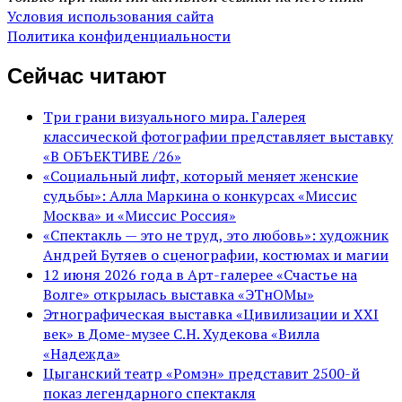
Условия использования сайта
Политика конфиденциальности
Сейчас читают
Три грани визуального мира. Галерея
классической фотографии представляет выставку
«В ОБЪЕКТИВЕ /26»
«Социальный лифт, который меняет женские
судьбы»: Алла Маркина о конкурсах «Миссис
Москва» и «Миссис Россия»
«Спектакль — это не труд, это любовь»: художник
Андрей Бутяев о сценографии, костюмах и магии
12 июня 2026 года в Арт-галерее «Счастье на
Волге» открылась выставка «ЭТнОМы»
Этнографическая выставка «Цивилизации и ХХI
век» в Доме-музее С.Н. Худекова «Вилла
«Надежда»
Цыганский театр «Ромэн» представит 2500-й
показ легендарного спектакля