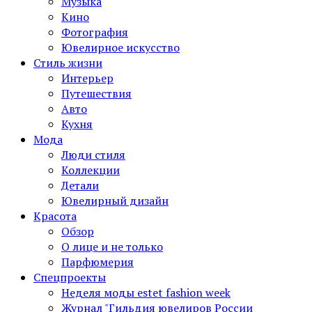
Музыка
Кино
Фотография
Ювелирное искусство
Стиль жизни
Интерьер
Путешествия
Авто
Кухня
Мода
Люди стиля
Коллекции
Детали
Ювелирный дизайн
Красота
Обзор
О лице и не только
Парфюмерия
Спецпроекты
Неделя моды estet fashion week
Журнал "Гильдия ювелиров России