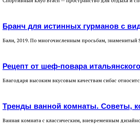
Спортивный клуб Brach — пространство для отдыха и спо
Бранч для истинных гурманов с видо
Бали, 2019. По многочисленным просьбам, знаменитый So
Рецепт от шеф-повара итальянског
Благодаря высоким вкусовым качествам сибас относитс
Тренды ванной комнаты. Советы, к
Ванная комната с классическим, вневременным дизайно