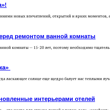
а»!
иями новых впечатлений, открытий и ярких моментов, а 
 перед ремонтом ванной комнаты
нной комнаты — 15-20 лет, поэтому необходимо тщатель
чка»
огда ласкающее солнце еще щедро балует нас теплыми лу
хновленные интерьерами отелей