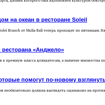
рта, дизайн которого был вдохновлен культурой боксерск
м на океан в ресторане Soleil
lei Branch от Mulia Bali теперь проходит по пятницам. 
о ресторана «Анджело»
я к премиум-класса деликатесам, а наличие множества п
оторые помогут по-новому взглянуть
м необязательно должна выглядеть одинаково на протяж