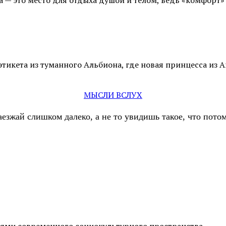
а — это место для отдыха душой и телом, ведь «комфорт
тикета из туманного Альбиона, где новая принцесса из 
МЫСЛИ ВСЛУХ
аезжай слишком далеко, а не то увидишь такое, что пот
иями современного социокультурного пространства.