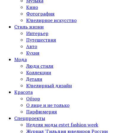
Музыка
Кино
Фотография
Ювелирное искусство
Стиль жизни
Интерьер
Путешествия
Авто
Кухня
Мода
Люди стиля
Коллекции
Детали
Ювелирный дизайн
Красота
Обзор
О лице и не только
Парфюмерия
Спецпроекты
Неделя моды estet fashion week
Журнал "Гильдия ювелиров России