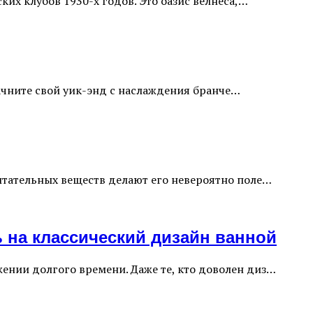
их клубов 1930-х годов. Это оазис велнеса,…
Начните свой уик-энд с наслаждения бранче…
итательных веществ делают его невероятно поле…
 на классический дизайн ванной
ении долгого времени. Даже те, кто доволен диз…