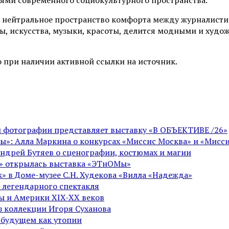
 нейтральное пространство комфорта между журналистик
ы, искусства, музыки, красоты, делится модными и худо
 при наличии активной ссылки на источник.
ой фотографии представляет выставку «В ОБЪЕКТИВЕ /26»
ы»: Алла Маркина о конкурсах «Миссис Москва» и «Мисси
Андрей Бутяев о сценографии, костюмах и магии
ге» открылась выставка «ЭТнОМы»
» в Доме-музее С.Н. Худекова «Вилла «Надежда»
 легендарного спектакля
пы и Америки XIX-XX веков
из коллекции Игоря Суханова
 будущем как утопии