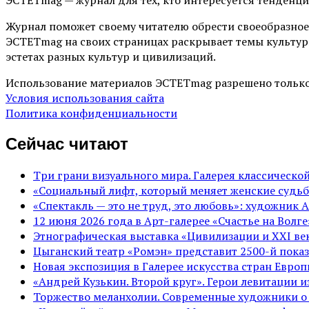
Журнал поможет своему читателю обрести своеобразное
ЭСТЕТmag на своих страницах раскрывает темы культур
эстетах разных культур и цивилизаций.
Использование материалов ЭСТЕТmag разрешено только
Условия использования сайта
Политика конфиденциальности
Сейчас читают
Три грани визуального мира. Галерея классическ
«Социальный лифт, который меняет женские судьб
«Спектакль — это не труд, это любовь»: художник 
12 июня 2026 года в Арт-галерее «Счастье на Вол
Этнографическая выставка «Цивилизации и ХХI век
Цыганский театр «Ромэн» представит 2500-й показ
Новая экспозиция в Галерее искусства стран Евро
«Андрей Кузькин. Второй круг». Герои левитации 
Торжество меланхолии. Современные художники о