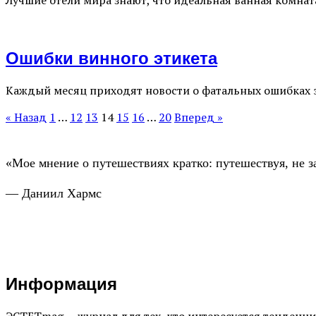
Лучшие отели мира знают, что идеальная ванная комнат
Ошибки винного этикета
Каждый месяц приходят новости о фатальных ошибках э
« Назад
1
…
12
13
14
15
16
…
20
Вперед »
«Мое мнение о путешествиях кратко: путешествуя, не з
— Даниил Хармс
Информация
ЭСТЕТmag — журнал для тех, кто интересуется тенденц