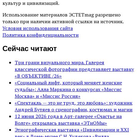
культур и цивилизаций.
Использование материалов ЭСТЕТmag разрешено
только при наличии активной ссылки на источник.
Условия использования сайта
Политика конфиденциальности
Сейчас читают
Три грани визуального мира. Галерея
классической фотографии представляет выставку
«В ОБЪЕКТИВЕ /26»
«Социальный лифт, который меняет женские
судьбы»: Алла Маркина о конкурсах «Миссис
Москва» и «Миссис Россия»
«Спектакль — это не труд, это любовь»: художник
Андрей Бутяев о сценографии, костюмах и магии
12 июня 2026 года в Арт-галерее «Счастье на
Волге» открылась выставка «ЭТнОМы»
Этнографическая выставка «Цивилизации и ХХI
век» в Доме-музее С.Н. Худекова «Вилла