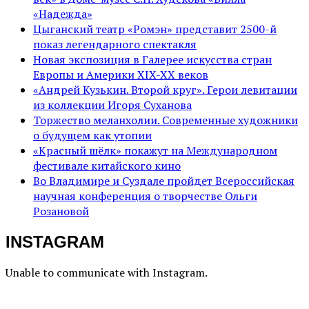
«Надежда»
Цыганский театр «Ромэн» представит 2500-й
показ легендарного спектакля
Новая экспозиция в Галерее искусства стран
Европы и Америки XIX-XX веков
«Андрей Кузькин. Второй круг». Герои левитации
из коллекции Игоря Суханова
Торжество меланхолии. Современные художники
о будущем как утопии
«Красный шёлк» покажут на Международном
фестивале китайского кино
Во Владимире и Суздале пройдет Всероссийская
научная конференция о творчестве Ольги
Розановой
INSTAGRAM
Unable to communicate with Instagram.