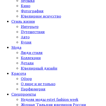
Музыка
Кино
Фотография
Ювелирное искусство
Стиль жизни
Интерьер
Путешествия
Авто
Кухня
Мода
Люди стиля
Коллекции
Детали
Ювелирный дизайн
Красота
Обзор
О лице и не только
Парфюмерия
Спецпроекты
Неделя моды estet fashion week
Журнал "Гильдия ювелиров России