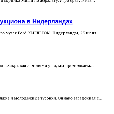
 дворника Миши по асфальту. Утро сразу же за…
аукциона в Нидерландах
ого музея Ford. ХИЛЛЕГОМ, Нидерланды, 25 июня…
лада. Закрывая ладонями уши, мы продолжаем…
пляже и молодежные тусовки. Однако загадочная с…