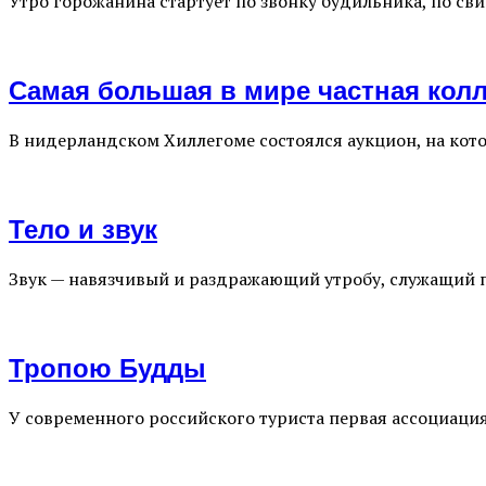
Утро горожанина стартует по звонку будильника, по сви
Самая большая в мире частная колл
В нидерландском Хиллегоме состоялся аукцион, на кот
Тело и звук
Звук — навязчивый и раздражающий утробу, служащий 
Тропою Будды
У современного российского туриста первая ассоциаци