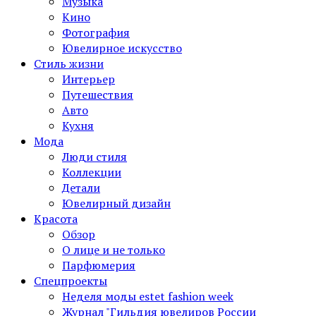
Музыка
Кино
Фотография
Ювелирное искусство
Стиль жизни
Интерьер
Путешествия
Авто
Кухня
Мода
Люди стиля
Коллекции
Детали
Ювелирный дизайн
Красота
Обзор
О лице и не только
Парфюмерия
Спецпроекты
Неделя моды estet fashion week
Журнал "Гильдия ювелиров России