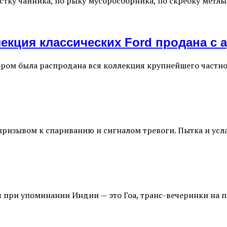
стку чайника, по рыку мусоросборника, по скребку метлы
екция классических Ford продана с 
ором была распродана вся коллекция крупнейшего частн
призывом к спариванию и сигналом тревоги. Пытка и ус
я при упоминании Индии — это Гоа, транс-вечеринки на 