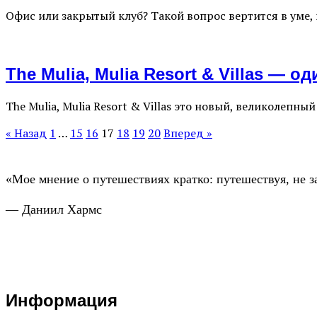
Офис или закрытый клуб? Такой вопрос вертится в уме,
The Mulia, Mulia Resort & Villas — 
The Mulia, Mulia Resort & Villas это новый, великолеп
« Назад
1
…
15
16
17
18
19
20
Вперед »
«Мое мнение о путешествиях кратко: путешествуя, не з
— Даниил Хармс
Информация