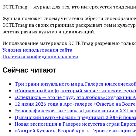
ЭСТЕТmag — журнал для тех, кто интересуется тенденц
Журнал поможет своему читателю обрести своеобразное
ЭСТЕТmag на своих страницах раскрывает темы культур
эстетах разных культур и цивилизаций.
Использование материалов ЭСТЕТmag разрешено только
Условия использования сайта
Политика конфиденциальности
Сейчас читают
Три грани визуального мира. Галерея классическ
«Социальный лифт, который меняет женские судьб
«Спектакль — это не труд, это любовь»: художник 
12 июня 2026 года в Арт-галерее «Счастье на Вол
Этнографическая выставка «Цивилизации и ХХI век
Цыганский театр «Ромэн» представит 2500-й показ
Новая экспозиция в Галерее искусства стран Евро
«Андрей Кузькин. Второй круг». Герои левитации 