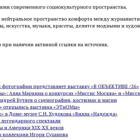
иями современного социокультурного пространства.
 нейтральное пространство комфорта между журналистик
ы, искусства, музыки, красоты, делится модными и худо
 при наличии активной ссылки на источник.
ой фотографии представляет выставку «В ОБЪЕКТИВЕ /26»
ы»: Алла Маркина о конкурсах «Миссис Москва» и «Мисси
Андрей Бутяев о сценографии, костюмах и магии
ге» открылась выставка «ЭТнОМы»
» в Доме-музее С.Н. Худекова «Вилла «Надежда»
 легендарного спектакля
пы и Америки XIX-XX веков
из коллекции Игоря Суханова