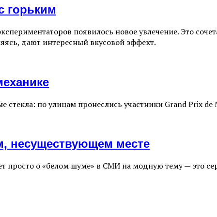
с горьким
экспериментаторов появилось новое увлечение. Это соче
няясь, дают интересный вкусовой эффект.
механике
е стекла: по улицам пронеслись участники Grand Prix de 
м, несуществующем месте
ет просто о «белом шуме» в СМИ на модную тему — это с