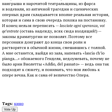
наигрыша и нарочитой театральщины, из фарса
и водевиля, из античной трагедии и сценических
оперных драм складывается вполне реальная история,
которая и сама в свою очередь похожа на постановку.
И конец нельзя переписать —
lasciate ogni speranza, voi
qe’entrate
(оставь надежду, всяк сюда входящий!) —
законы драматургии не позволят. Поэтому все
персонажи доиграют до конца свои роли и
растворятся в обычной жизни, смешавшись с толпой.
А мне останется, выйдя из зала, напевать «lascia ch’io
pianga…» обожаемого Генделя, недоумевать, почему не
было арии Виолетты «Addio, del passato» — ведь она так
подходит к сюжету, и понимать, что моя любовь к
опере вечна. Как и сама её величество Опера.
Tags:
кино
Vote Up