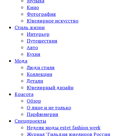
Музыка
Кино
Фотография
Ювелирное искусство
Стиль жизни
Интерьер
Путешествия
Авто
Кухня
Мода
Люди стиля
Коллекции
Детали
Ювелирный дизайн
Красота
Обзор
О лице и не только
Парфюмерия
Спецпроекты
Неделя моды estet fashion week
Журнал "Гильдия ювелиров России