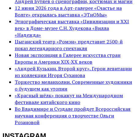
Андрей Бутяев о сценографии, костюмах и магии
12 июня 2026 года в Арт-галерее «Счастье на
Волге» открылась выставка «ЭТнОМы»
Этнографическая выставка «Цивилизации и ХХI
век» в Доме-музее С.Н. Худекова «Вилла
«Надежда»
Цыганский театр «Ромэн» представит 2500-й
показ легендарного спектакля
Новая экспозиция в Галерее искусства стран
Европы и Америки XIX-XX веков
«Андрей Кузькин. Второй круг». Герои левитации
из коллекции Игоря Суханова
Торжество меланхолии. Современные художники
о будущем как утопии
«Красный шёлк» покажут на Международном
фестивале китайского кино
Во Владимире и Суздале пройдет Всероссийская
научная конференция о творчестве Ольги
Розановой
INSTAGRAM