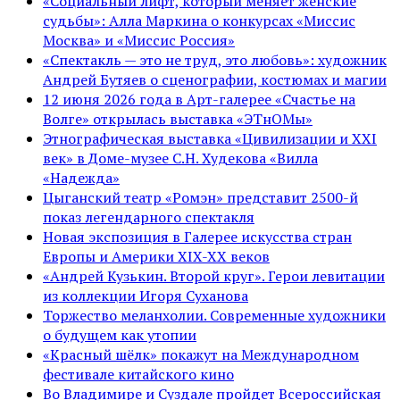
«Социальный лифт, который меняет женские
судьбы»: Алла Маркина о конкурсах «Миссис
Москва» и «Миссис Россия»
«Спектакль — это не труд, это любовь»: художник
Андрей Бутяев о сценографии, костюмах и магии
12 июня 2026 года в Арт-галерее «Счастье на
Волге» открылась выставка «ЭТнОМы»
Этнографическая выставка «Цивилизации и ХХI
век» в Доме-музее С.Н. Худекова «Вилла
«Надежда»
Цыганский театр «Ромэн» представит 2500-й
показ легендарного спектакля
Новая экспозиция в Галерее искусства стран
Европы и Америки XIX-XX веков
«Андрей Кузькин. Второй круг». Герои левитации
из коллекции Игоря Суханова
Торжество меланхолии. Современные художники
о будущем как утопии
«Красный шёлк» покажут на Международном
фестивале китайского кино
Во Владимире и Суздале пройдет Всероссийская