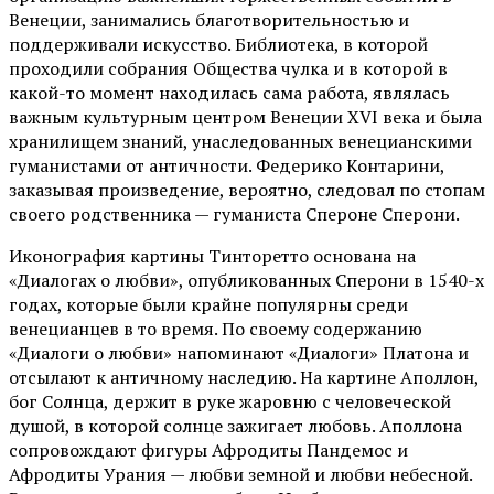
Венеции, занимались благотворительностью и
поддерживали искусство. Библиотека, в которой
проходили собрания Общества чулка и в которой в
какой-то момент находилась сама работа, являлась
важным культурным центром Венеции XVI века и была
хранилищем знаний, унаследованных венецианскими
гуманистами от античности. Федерико Контарини,
заказывая произведение, вероятно, следовал по стопам
своего родственника — гуманиста Спероне Сперони.
Иконография картины Тинторетто основана на
«Диалогах о любви», опубликованных Сперони в 1540-х
годах, которые были крайне популярны среди
венецианцев в то время. По своему содержанию
«Диалоги о любви» напоминают «Диалоги» Платона и
отсылают к античному наследию. На картине Аполлон,
бог Солнца, держит в руке жаровню с человеческой
душой, в которой солнце зажигает любовь. Аполлона
сопровождают фигуры Афродиты Пандемос и
Афродиты Урания — любви земной и любви небесной.