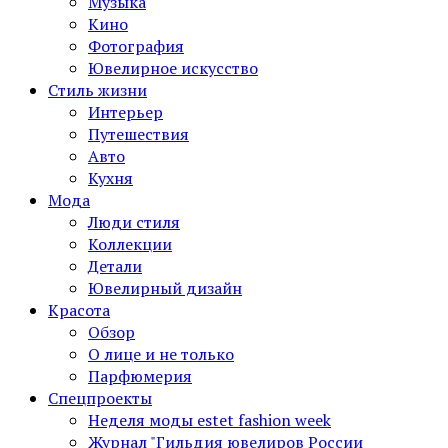
Музыка
Кино
Фотография
Ювелирное искусство
Стиль жизни
Интерьер
Путешествия
Авто
Кухня
Мода
Люди стиля
Коллекции
Детали
Ювелирный дизайн
Красота
Обзор
О лице и не только
Парфюмерия
Спецпроекты
Неделя моды estet fashion week
Журнал "Гильдия ювелиров России