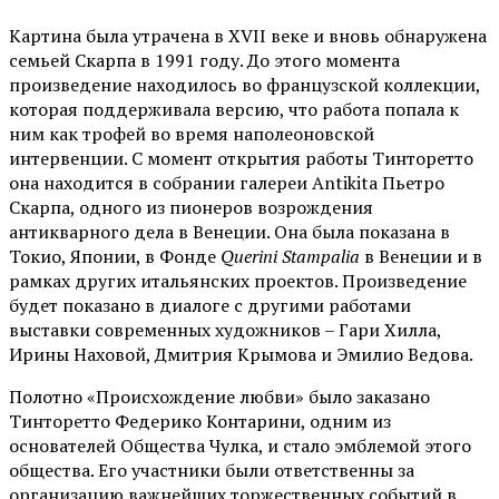
Картина была утрачена в XVII веке и вновь обнаружена
семьей Скарпа в 1991 году. До этого момента
произведение находилось во французской коллекции,
которая поддерживала версию, что работа попала к
ним как трофей во время наполеоновской
интервенции. С момент открытия работы Тинторетто
она находится в собрании галереи Antikita Пьетро
Скарпа, одного из пионеров возрождения
антикварного дела в Венеции. Она была показана в
Токио, Японии, в Фонде
Querini Stampalia
в Венеции и в
рамках других итальянских проектов. Произведение
будет показано в диалоге с другими работами
выставки современных художников – Гари Хилла,
Ирины Наховой, Дмитрия Крымова и Эмилио Ведова.
Полотно «Происхождение любви» было заказано
Тинторетто Федерико Контарини, одним из
основателей Общества Чулка, и стало эмблемой этого
общества. Его участники были ответственны за
организацию важнейших торжественных событий в