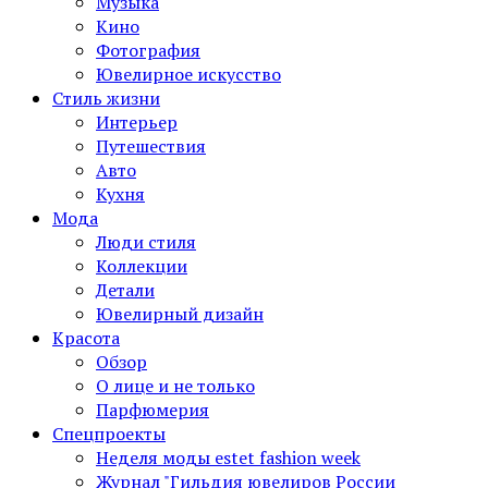
Музыка
Кино
Фотография
Ювелирное искусство
Стиль жизни
Интерьер
Путешествия
Авто
Кухня
Мода
Люди стиля
Коллекции
Детали
Ювелирный дизайн
Красота
Обзор
О лице и не только
Парфюмерия
Спецпроекты
Неделя моды estet fashion week
Журнал "Гильдия ювелиров России