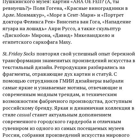
Пушкинского музея: картин «AHA OE FEII? (А, ты
ревнуешь?)» Поля Гогена, «Красные виноградники в
Арле. Монмажур», «Море в Сент-Мари» и «Портрет
доктора Феликса Рея» Винсента ван Гога, «Нападение
ягуара на лошадь» Анри Руссо, а также скульптур
«Дискобол» Мирона, «Давид» Микеланджело и
египетского саркофага Маху.
St. Friday Socks
повторил свой успешный опыт бережной
трансформации знаменитых произведений искусства в
текстильный дизайн. Репродукции разбирались на
фрагменты, отражающие дух картин и статуй. С
помощью сотрудников ГМИИ дизайнеры выбрали
самые яркие и узнаваемые мотивы, отвечающие и
современным модным трендам, и техническим
возможностям фабричного производства, доступным
российскому бренду. Яркая и динамичная коллекция в
стиле
casual
станет актуальным дополнением
современного городского гардероба и отличным
сувениром из одного из самых посещаемых музеев
России, собрания произведений искусства мирового