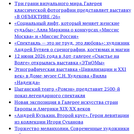
Три грани визуального мира. Галерея
классической фотографии представляет выставку
«В ОБЪЕКТИВЕ /26»
«Социальный лифт, который меняет женские
судьбы»: Алла Маркина о конкурсах «Миссис
Москва» и «Миссис Россия»
«Спектакль — это не труд, это любовь»: художник
Андрей Бутяев о сценографии, костюмах и магии
12 июня 2026 года в Арт-галерее «Счастье на
Волге» открылась выставка «ЭТнОМы»
Этнографическая выставка «Цивилизации и ХХI
век» в Доме-музее С.Н. Худекова «Вилла
«Надежда»
Цыганский театр «Ромэн» представит 2500-й
показ легендарного спектакля
Новая экспозиция в Галерее искусства стран
Европы и Америки XIX-XX веков
«Андрей Кузькин. Второй круг». Герои левитации
из коллекции Игоря Суханова
Торжество меланхолии. Современные художники