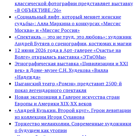
классической фотографии представляет выставку
«В ОБЪЕКТИВЕ /26»
«Социальный лифт, который меняет женские
судьбы»: Алла Маркина о конкурсах «Миссис
Москва» и «Миссис Россия»
«Спектакль — это не труд, это любовь»: художник
Андрей Бутяев о сценографии, костюмах и магии
12 июня 2026 года в Арт-галерее «Счастье на
Волге» открылась выставка «ЭТнОМы»
Этнографическая выставка «Цивилизации и ХХI
век» в Доме-музее С.Н. Худекова «Вилла
«Надежда»
Цыганский театр «Ромэн» представит 2500-й
показ легендарного спектакля
Новая экспозиция в Галерее искусства стран
Европы и Америки XIX-XX веков
«Андрей Кузькин. Второй круг». Герои левитации
из коллекции Игоря Суханова
Торжество меланхолии. Современные художники
о будущем как утопии