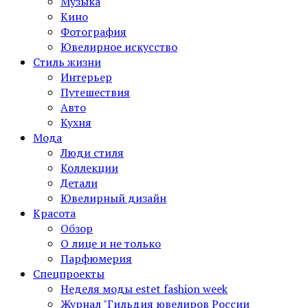
Музыка
Кино
Фотография
Ювелирное искусство
Стиль жизни
Интерьер
Путешествия
Авто
Кухня
Мода
Люди стиля
Коллекции
Детали
Ювелирный дизайн
Красота
Обзор
О лице и не только
Парфюмерия
Спецпроекты
Неделя моды estet fashion week
Журнал "Гильдия ювелиров России