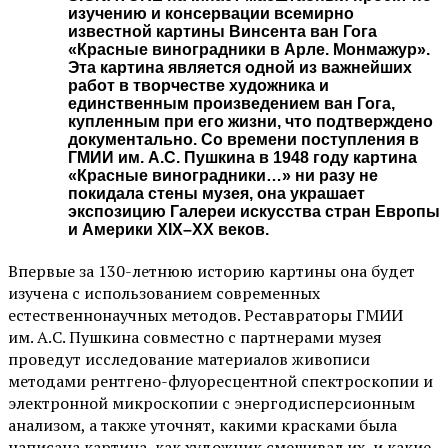
изучению и консервации всемирно
известной картины Винсента ван Гога
«Красные виноградники в Арле. Монмажур».
Эта картина является одной из важнейших
работ в творчестве художника и
единственным произведением ван Гога,
купленным при его жизни, что подтверждено
документально. Со времени поступления в
ГМИИ им. А.С. Пушкина в 1948 году картина
«Красные виноградники…» ни разу не
покидала стены музея, она украшает
экспозицию Галереи искусства стран Европы
и Америки XIX–XX веков.
Впервые за 130-летнюю историю картины она будет
изучена с использованием современных
естественнонаучных методов. Реставраторы ГМИИ
им. А.С. Пушкина совместно с партнерами музея
проведут исследование материалов живописи
методами рентгено-флуоресцентной спектроскопии и
электронной микроскопии с энергодисперсионным
анализом, а также уточнят, какими красками была
написана картина, как художник смешивал их, и какие