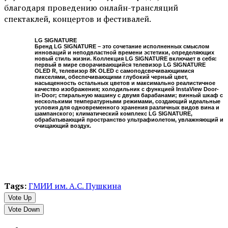
благодаря проведению онлайн-трансляций
спектаклей, концертов и фестивалей.
LG SIGNATURE
Бренд LG SIGNATURE – это сочетание исполненных смыслом
инноваций и неподвластной времени эстетики, определяющих
новый стиль жизни. Коллекция LG SIGNATURE включает в себя:
первый в мире сворачивающийся телевизор LG SIGNATURE
OLED R, телевизор 8K OLED с самоподсвечивающимися
пикселями, обеспечивающими глубокий черный цвет,
насыщенность остальных цветов и максимально реалистичное
качество изображения; холодильник с функцией InstaView Door-
in-Door; стиральную машину с двумя барабанами; винный шкаф с
несколькими температурными режимами, создающий идеальные
условия для одновременного хранения различных видов вина и
шампанского; климатический комплекс LG SIGNATURE,
обрабатывающий пространство ультрафиолетом, увлажняющий и
очищающий воздух.
Tags:
ГМИИ им. А.С. Пушкина
Vote Up
Vote Down