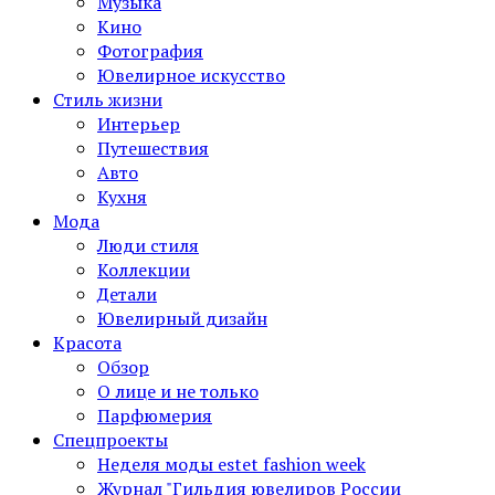
Музыка
Кино
Фотография
Ювелирное искусство
Стиль жизни
Интерьер
Путешествия
Авто
Кухня
Мода
Люди стиля
Коллекции
Детали
Ювелирный дизайн
Красота
Обзор
О лице и не только
Парфюмерия
Спецпроекты
Неделя моды estet fashion week
Журнал "Гильдия ювелиров России