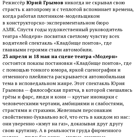
Режиссёр
Юрий Грымов
никогда не скрывал свою
страсть к автопрому и с теплотой вспоминает времена,
когда работал плотником-модельщиком
в конструкторско-экспериментальном бюро
АЗЛК. Спустя годы художественный руководитель
театра «Модерн» посвятил светлому чувству всех
водителей спектакль «Кладбище понтов», где
главными героями стали автомобили.
23 апреля и 18 мая на сцене театра «Модерн»
состоятся показы постановки «Кладбище понтов», где
с помощью тонкого юмора, яркой сценографии и
отменного плейлиста раскрывается автомобильная
тема в исповедальном жанре. Этот спектакль Юрия
Грымова — философская притча, в которой смешались
грёзы и фарс, люди и кони — крутые иномарки с
человеческими чертами, амбициями и слабостями,
страстями и страхами. Железным персонажам
свойственно буквально всё, что есть в каждом из нас:
они уверенно «жмут на газ», доказывая друг другу
свою крутизну. А в реальности груда фирменного