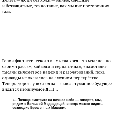
железа — люди без кожи — милые, смешные
и беззащитные, точно такие, как мы вне посторонних
глаз.
Герои фантастического вымысла когда-то мчались по
своим трассам, хайвэям и серпантинам, «намотали»
тысячи километров надежд и разочарований, пока
однажды не оказались на сложном перекрёстке.
Теперь дорога у всех одна — сквозь туманное будущее
видится неминуемое ДТП…
«…Почаще смотрите на ночное небо — говорят, там,
рядом с Большой Медведицей, иногда можно видеть
созвездие Брошенных Машин».