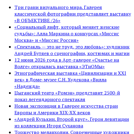
Три грани визуального мира. Галерея
классической фотографии представляет выставку
«В ОБЪЕКТИВЕ /26»
«Социальный лифт, который меняет женские
судьбы»: Алла Маркина о конкурсах «Миссис
Москва» и «Миссис Россия»
«Спектакль — это не труд, это любовь»: художник
Андрей Бутяев о сценографии, костюмах и магии
12 июня 2026 года в Арт-галерее «Счастье на
Волге» открылась выставка «ЭТнОМы»
Этнографическая выставка «Цивилизации и ХХI
век» в Доме-музее С.Н. Худекова «Вилла
«Надежда»
Цыганский театр «Ромэн» представит 2500-й
показ легендарного спектакля
Новая экспозиция в Галерее искусства стран
Европы и Америки XIX-XX веков
«Андрей Кузькин. Второй круг». Герои левитации
из коллекции Игоря Суханова
Торжество меланхолии. Современные художники