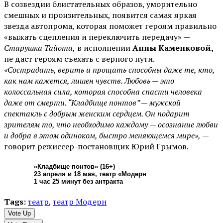
В созвездии блистательных образов, уморительно
смешных и пронзительных, появится самая яркая
звезда автопрома, которая поможет героям правильно
«выжать сцепления и переключить передачу» —
Старушка Тайота,
в исполнении
Анны Каменковой,
не даст героям съехать с верного пути.
«Сострадать, верить и прощать способны даже те, кто,
как нам кажется, лишен чувств. Любовь — это
колоссальная сила, которая способна спасти человека
даже от смерти. “Кладбище понтов” — мужской
спектакль с добрым женским сердцем. Он подарит
зрителям то, что необходимо каждому — осознание любви
и добра в этом одиноком, быстро меняющемся мире»,
—
говорит режиссер-постановщик Юрий Грымов.
«Кладбище понтов» (16+)
23 апреля и 18 мая, театр «Модерн
1 час 25 минут без антракта
Tags:
театр
,
театр Модерн
Vote Up