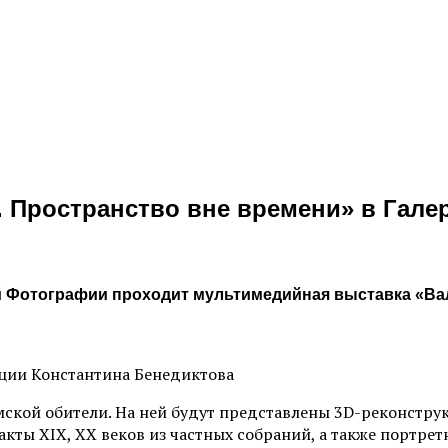
 Пространство вне времени» в Гале
кой Фотографии проходит мультимедийная выставка «Ва
кции Константина Бенедиктова
ской обители. На ней будут представлены 3D-реконстру
ты XIX, XX веков из частных собраний, а также портре