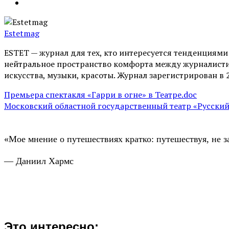
Estetmag
ESTET — журнал для тех, кто интересуeтся тенденциям
нейтральное пространство комфорта между журналистик
искусства, музыки, красоты. Журнал зарегистрирован в 
Премьера спектакля «Гарри в огне» в Театре.doc
Московский областной государственный театр «Русский 
«Мое мнение о путешествиях кратко: путешествуя, не з
— Даниил Хармс
Это интересно: