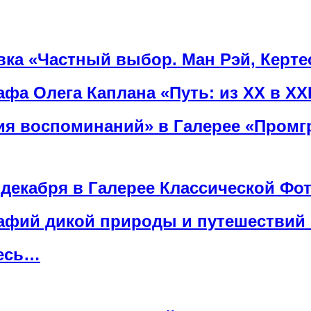
вка «‎Частный выбор. Ман Рэй, Керт
фа Олега Каплана «Путь: из ХХ в ХХI
ия воспоминаний» в Галерее «Промг
 декабря в Галерее Классической Фо
афий дикой природы и путешествий п
десь…