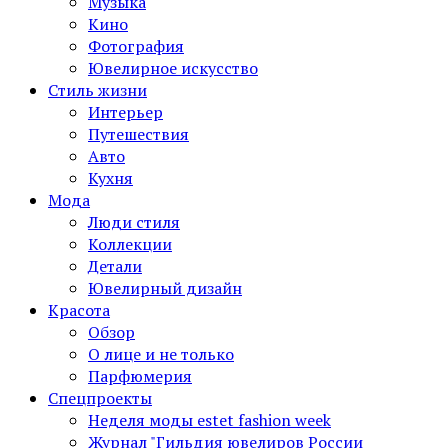
Музыка
Кино
Фотография
Ювелирное искусство
Стиль жизни
Интерьер
Путешествия
Авто
Кухня
Мода
Люди стиля
Коллекции
Детали
Ювелирный дизайн
Красота
Обзор
О лице и не только
Парфюмерия
Спецпроекты
Неделя моды estet fashion week
Журнал "Гильдия ювелиров России