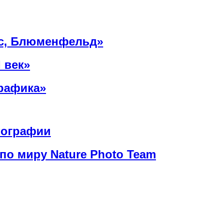
ес, Блюменфельд»
 век»
рафика»
тографии
о миру Nature Photo Team