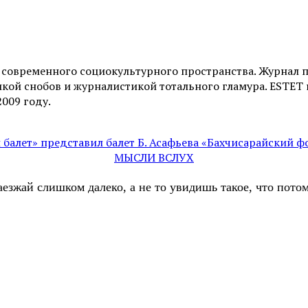
и современного социокультурного пространства. Журнал 
ой снобов и журналистикой тотального гламура. ESTET н
2009 году.
балет» представил балет Б. Асафьева «Бахчисарайский ф
МЫСЛИ ВСЛУХ
аезжай слишком далеко, а не то увидишь такое, что пот