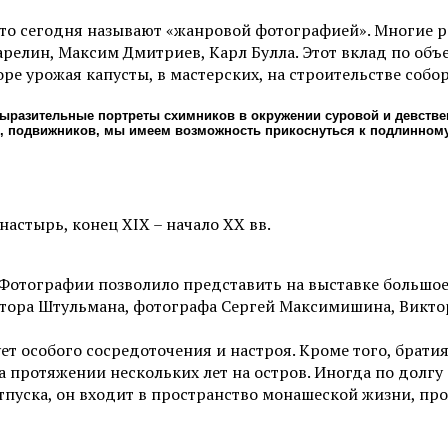
что сегодня называют «жанровой фотографией». Многие р
елин, Максим Дмитриев, Карл Булла. Этот вклад по объем
е урожая капусты, в мастерских, на строительстве собора
ыразительные портреты схимников в окружении суровой и девстве
ных, подвижников, мы имеем возможность прикоснуться к подлинном
астырь, конец XIX – начало XX вв.
Фотографии позволило представить на выставке большое
тора Штульмана, фотографа Сергей Максимишина, Виктор
ует особого сосредоточения и настроя. Кроме того, бра
 протяжении нескольких лет на остров. Иногда по долгу
отпуска, он входит в пространство монашеской жизни, про