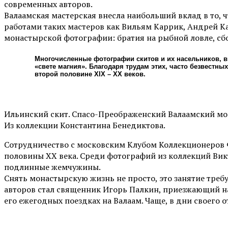
современных авторов.
Валаамская мастерская внесла наибольший вклад в то, 
работами таких мастеров как Вильям Каррик, Андрей Кар
монастырской фотографии: братия на рыбной ловле, сбор
Многочисленные фотографии скитов и их насельников, в
«свете магния». Благодаря трудам этих, часто безвест
второй половине XIX – XX веков.
Ильинский скит. Спасо-Преображенский Валаамский мон
Из коллекции Константина Бенедиктова.
Сотрудничество с московским Клубом Коллекционеров 
половины ХХ века. Среди фотографий из коллекций Вик
подлинные жемчужины.
Снять монастырскую жизнь не просто, это занятие треб
авторов стал священник Игорь Палкин, приезжающий на
его ежегодных поездках на Валаам. Чаще, в дни своего 