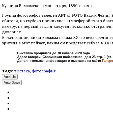
Кузница Валаамского монастыря, 1890-е годы
Группа фотографов галереи ART of FOTO Вадим Левин,
обители, но глубоко прониклись атмосферой этого бра
камеру, на первый взгляд кажутся несколько отстране
доверием.
В экспозиции, виды Валаама начала ХХ-го века соедин
зрителя в этот пейзаж, каким он предстает сейчас в XXI 
Выставка продлится до 30 января 2020 года
Адрес галереи: Саввинская набережная, дом 23 стр. 1 (ст.
Дополнительная информация о выставке на сайте
Галер
Tags:
выстака
,
фотография
Vote Up
Vote Down