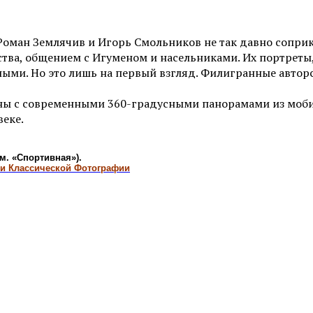
 Роман Землячив и Игорь Смольников не так давно сопр
тства, общением с Игуменом и насельниками. Их портрет
нными. Но это лишь на первый взгляд. Филигранные авт
ены с современными 360-градусными панорамами из моб
веке.
 м. «Спортивная»).
еи Классической Фотографии