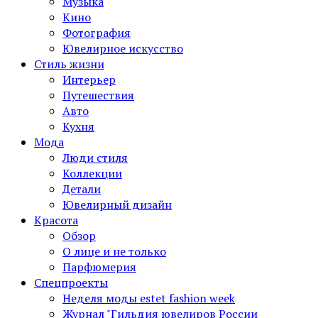
Музыка
Кино
Фотография
Ювелирное искусство
Стиль жизни
Интерьер
Путешествия
Авто
Кухня
Мода
Люди стиля
Коллекции
Детали
Ювелирный дизайн
Красота
Обзор
О лице и не только
Парфюмерия
Спецпроекты
Неделя моды estet fashion week
Журнал "Гильдия ювелиров России