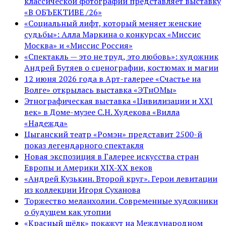
классической фотографии представляет выставку
«В ОБЪЕКТИВЕ /26»
«Социальный лифт, который меняет женские
судьбы»: Алла Маркина о конкурсах «Миссис
Москва» и «Миссис Россия»
«Спектакль — это не труд, это любовь»: художник
Андрей Бутяев о сценографии, костюмах и магии
12 июня 2026 года в Арт-галерее «Счастье на
Волге» открылась выставка «ЭТнОМы»
Этнографическая выставка «Цивилизации и ХХI
век» в Доме-музее С.Н. Худекова «Вилла
«Надежда»
Цыганский театр «Ромэн» представит 2500-й
показ легендарного спектакля
Новая экспозиция в Галерее искусства стран
Европы и Америки XIX-XX веков
«Андрей Кузькин. Второй круг». Герои левитации
из коллекции Игоря Суханова
Торжество меланхолии. Современные художники
о будущем как утопии
«Красный шёлк» покажут на Международном