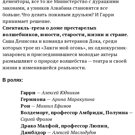
дементоры, все то же Министерство с дурацкими
законами, а узников Азкабана становится все
больше. Что делать пожилым друзьям? И Гарри
принимает решение.
Спектакль-греза о доме престарелых
волшебников, юности, старости, жизни и стране.
Саша Денисова и команда ветеранов Дока, среди
которых трое из «Зажги мой огонь», их однокурсник-
захаровец и присоединившиеся молодые актеры
размышляют о природе волшебства — театра и своей
жизни в изменившейся реальности.
В ролях:
Гарри
—
Алексей Юдников
Гермиона
—
Арина Маракулина
Рон
—
Михаил Ефимов
Волдеморт, профессор Амбридж, Полумна
—
Сергей Фролов
Драко Малфой, профессор Люпин,
Дамблдор
—
Алексей Маслодудов