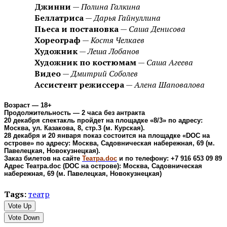
Джинни
—
Полина Галкина
Беллатриса
—
Дарья Гайнуллина
Пьеса и постановка
—
Саша Денисова
Хореограф
—
Костя Челкаев
Художник
—
Леша Лобанов
Художник по костюмам
—
Саша Агеева
Видео
—
Дмитрий Соболев
Ассистент режиссера
—
Алена Шаповалова
Возраст — 18+
Продолжительность — 2 часа без антракта
20 декабря спектакль пройдет на площадке «8/3» по адресу:
Москва, ул. Казакова, 8, стр.3 (м. Курская).
28 декабря и 20 января показ состоится на площадке «DOC на
острове» по адресу: Москва, Садовническая набережная, 69 (м.
Павелецкая, Новокузнецкая).
Заказ билетов на сайте
Театра.doc
и по телефону: +7 916 653 09 89
Адрес Театра.doc (DOC на острове): Москва, Садовническая
набережная, 69 (м. Павелецкая, Новокузнецкая)
Tags:
театр
Vote Up
Vote Down