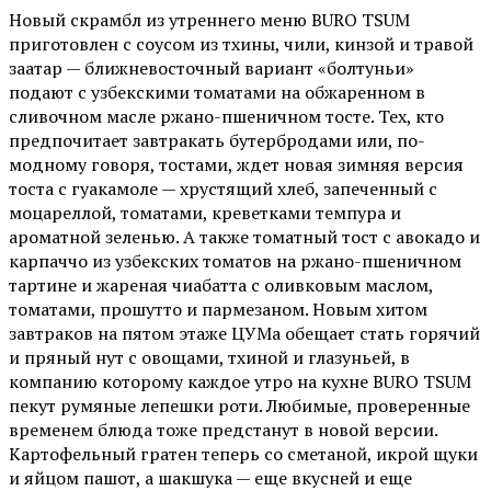
Новый скрамбл из утреннего меню BURO TSUM
приготовлен с соусом из тхины, чили, кинзой и травой
заатар — ближневосточный вариант «болтуньи»
подают с узбекскими томатами на обжаренном в
сливочном масле ржано-пшеничном тосте. Тех, кто
предпочитает завтракать бутербродами или, по-
модному говоря, тостами, ждет новая зимняя версия
тоста с гуакамоле — хрустящий хлеб, запеченный с
моцареллой, томатами, креветками темпура и
ароматной зеленью. А также томатный тост с авокадо и
карпаччо из узбекских томатов на ржано-пшеничном
тартине и жареная чиабатта с оливковым маслом,
томатами, прошутто и пармезаном. Новым хитом
завтраков на пятом этаже ЦУМа обещает стать горячий
и пряный нут с овощами, тхиной и глазуньей, в
компанию которому каждое утро на кухне BURO TSUM
пекут румяные лепешки роти. Любимые, проверенные
временем блюда тоже предстанут в новой версии.
Картофельный гратен теперь со сметаной, икрой щуки
и яйцом пашот, а шакшука — еще вкусней и еще