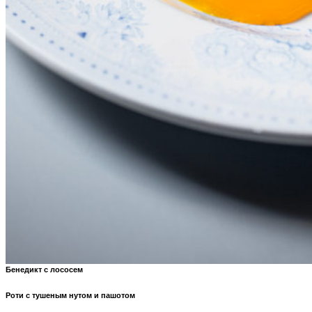
Бенедикт с лососем
Роти с тушеным нутом и пашотом