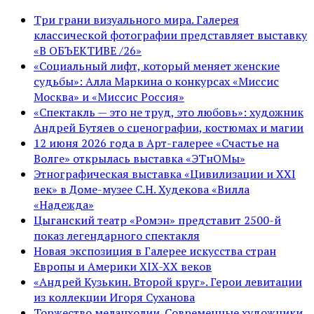
Три грани визуального мира. Галерея
классической фотографии представляет выставку
«В ОБЪЕКТИВЕ /26»
«Социальный лифт, который меняет женские
судьбы»: Алла Маркина о конкурсах «Миссис
Москва» и «Миссис Россия»
«Спектакль — это не труд, это любовь»: художник
Андрей Бутяев о сценографии, костюмах и магии
12 июня 2026 года в Арт-галерее «Счастье на
Волге» открылась выставка «ЭТнОМы»
Этнографическая выставка «Цивилизации и ХХI
век» в Доме-музее С.Н. Худекова «Вилла
«Надежда»
Цыганский театр «Ромэн» представит 2500-й
показ легендарного спектакля
Новая экспозиция в Галерее искусства стран
Европы и Америки XIX-XX веков
«Андрей Кузькин. Второй круг». Герои левитации
из коллекции Игоря Суханова
Торжество меланхолии. Современные художники