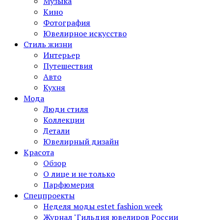
Музыка
Кино
Фотография
Ювелирное искусство
Стиль жизни
Интерьер
Путешествия
Авто
Кухня
Мода
Люди стиля
Коллекции
Детали
Ювелирный дизайн
Красота
Обзор
О лице и не только
Парфюмерия
Спецпроекты
Неделя моды estet fashion week
Журнал "Гильдия ювелиров России