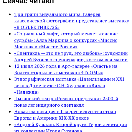
Сейчас читают
Три грани визуального мира. Галерея
классической фотографии представляет выставку
«В ОБЪЕКТИВЕ /26»
«Социальный лифт, который меняет женские
судьбы»: Алла Маркина о конкурсах «Миссис
Москва» и «Миссис Россия»
«Спектакль — это не труд, это любовь»: художник
Андрей Бутяев о сценографии, костюмах и магии
12 июня 2026 года в Арт-галерее «Счастье на
Волге» открылась выставка «ЭТнОМы»
Этнографическая выставка «Цивилизации и ХХI
век» в Доме-музее С.Н. Худекова «Вилла
«Надежда»
Цыганский театр «Ромэн» представит 2500-й
показ легендарного спектакля
Новая экспозиция в Галерее искусства стран
Европы и Америки XIX-XX веков
«Андрей Кузькин. Второй круг». Герои левитации
из коллекции Игоря Суханова