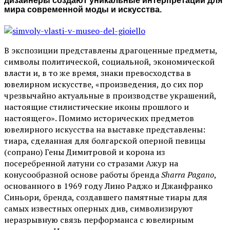
дизайнеры создают уникальные интерпретации для
мира современной моды и искусства.
В экспозиции представлены драгоценные предметы,
символы политической, социальной, экономической
власти и, в то же время, знаки превосходства в
ювелирном искусстве, «произведения, до сих пор
чрезвычайно актуальные в производстве украшений,
настоящие стилистические иконы прошлого и
настоящего». Помимо исторических предметов
ювелирного искусства на выставке представлены:
тиара, сделанная для болгарской оперной певицы
(сопрано) Гены Димитровой и корона из
посеребренной латуни со стразами Ажур на
конусообразной основе работы бренда
Sharra Pagano
,
основанного в 1969 году Лино Раджо и Джанфранко
Синьори, бренда, создавшего памятные тиары для
самых известных оперных див, символизируют
неразрывную связь перформанса с ювелирным