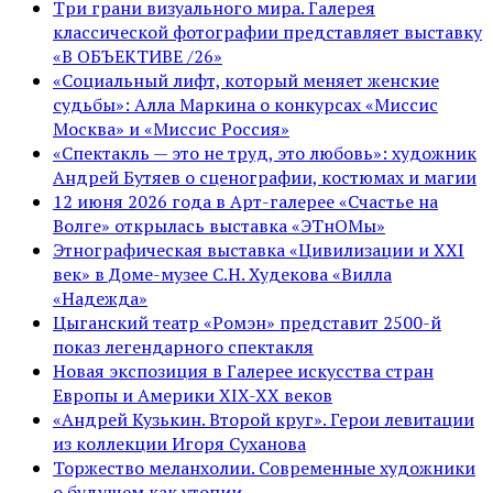
Три грани визуального мира. Галерея
классической фотографии представляет выставку
«В ОБЪЕКТИВЕ /26»
«Социальный лифт, который меняет женские
судьбы»: Алла Маркина о конкурсах «Миссис
Москва» и «Миссис Россия»
«Спектакль — это не труд, это любовь»: художник
Андрей Бутяев о сценографии, костюмах и магии
12 июня 2026 года в Арт-галерее «Счастье на
Волге» открылась выставка «ЭТнОМы»
Этнографическая выставка «Цивилизации и ХХI
век» в Доме-музее С.Н. Худекова «Вилла
«Надежда»
Цыганский театр «Ромэн» представит 2500-й
показ легендарного спектакля
Новая экспозиция в Галерее искусства стран
Европы и Америки XIX-XX веков
«Андрей Кузькин. Второй круг». Герои левитации
из коллекции Игоря Суханова
Торжество меланхолии. Современные художники
о будущем как утопии