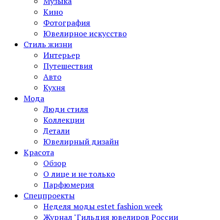
Музыка
Кино
Фотография
Ювелирное искусство
Стиль жизни
Интерьер
Путешествия
Авто
Кухня
Мода
Люди стиля
Коллекции
Детали
Ювелирный дизайн
Красота
Обзор
О лице и не только
Парфюмерия
Спецпроекты
Неделя моды estet fashion week
Журнал "Гильдия ювелиров России