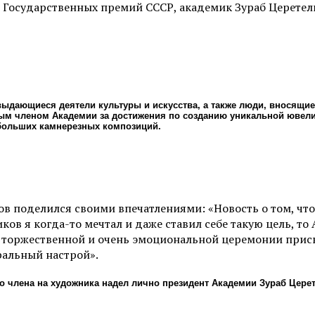
Государственных премий СССР, академик Зураб Церетели
ыдающиеся деятели культуры и искусства, а также люди, вносящие
м членом Академии за достижения по созданию уникальной ювели
 больших камнерезных композиций.
 поделился своими впечатлениями: «Новость о том, что
ов я когда-то мечтал и даже ставил себе такую цель, т
мя торжественной и очень эмоциональной церемонии прис
ральный настрой».
о члена на художника надел лично президент Академии Зураб Церет