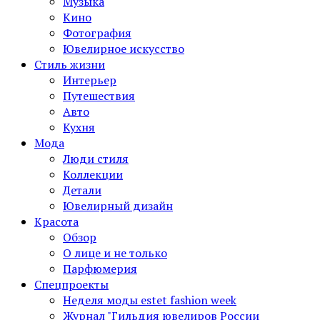
Музыка
Кино
Фотография
Ювелирное искусство
Стиль жизни
Интерьер
Путешествия
Авто
Кухня
Мода
Люди стиля
Коллекции
Детали
Ювелирный дизайн
Красота
Обзор
О лице и не только
Парфюмерия
Спецпроекты
Неделя моды estet fashion week
Журнал "Гильдия ювелиров России