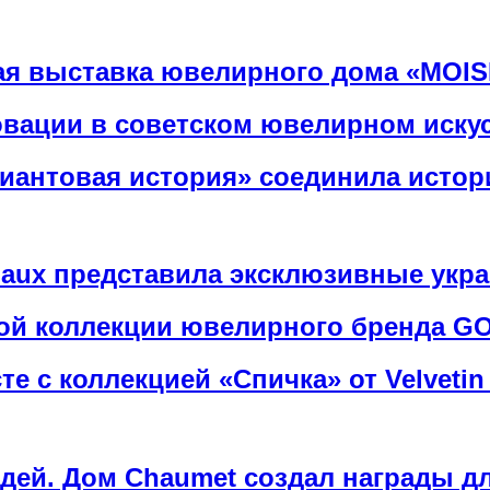
ная выставка ювелирного дома «MOIS
овации в советском ювелирном иску
иантовая история» соединила истор
aux представила эксклюзивные укра
вой коллекции ювелирного бренда 
е с коллекцией «Спичка» от Velvetin 
ей. Дом Chaumet создал награды дл