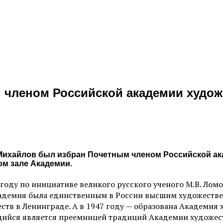
 членом Российской академии худож
 Михайлов был избран Почетным членом Российской ак
ом зале Академии.
году по инициативе великого русского ученого М.В. Лом
кадемия была единственным в России высшим художестве
тв в Ленинграде. А в 1947 году — образована Академия 
ийся является преемницей традиций Академии художеств 