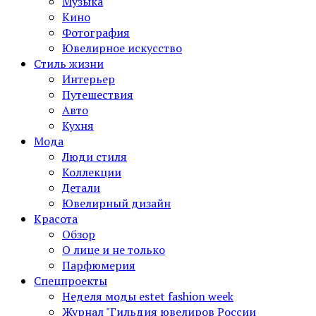
Музыка
Кино
Фотография
Ювелирное искусство
Стиль жизни
Интерьер
Путешествия
Авто
Кухня
Мода
Люди стиля
Коллекции
Детали
Ювелирный дизайн
Красота
Обзор
О лице и не только
Парфюмерия
Спецпроекты
Неделя моды estet fashion week
Журнал "Гильдия ювелиров России