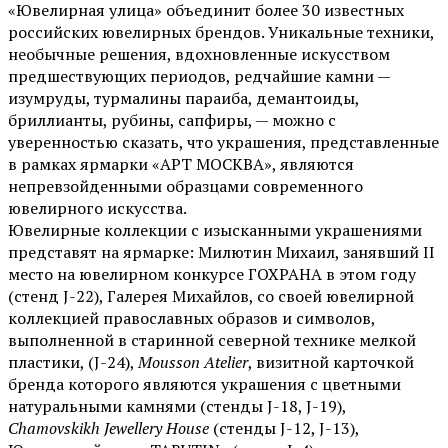
«Ювелирная улица» объединит более 30 известных
российских ювелирных брендов. Уникальные техники,
необычные решения, вдохновленные искусством
предшествующих периодов, редчайшие камни —
изумруды, турмалины параиба, демантоиды,
бриллианты, рубины, сапфиры, — можно с
уверенностью сказать, что украшения, представленные
в рамках ярмарки «АРТ МОСКВА», являются
непревзойденными образцами современного
ювелирного искусства.
Ювелирные коллекции с изысканными украшениями
представят на ярмарке: Милютин Михаил, занявший II
место на ювелирном конкурсе ГОХРАНА в этом году
(стенд J-22), Галерея Михайлов, со своей ювелирной
коллекцией православных образов и символов,
выполненной в старинной северной технике мелкой
пластики, (J-24),
Mousson Atelier
, визитной карточкой
бренда которого являются украшения с цветными
натуральными камнями (стенды J-18, J-19),
Chamovskikh Jewellery House
(стенды J-12, J-13),