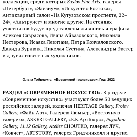
коллекции, среди которых
Suslov Fine Arts
, галерея
«Петербург», «Элизиум», «Искусство Востока»,
Антикварный салон «На Кутузовском проспекте, 22–
24», «Альтруист» и многие другие. На стендах
участников будут представлены живопись и графика
Алексея Саврасова, Ивана Айвазовского, Михаила
Нестерова, Исаака Левитана, Петра Кончаловского,
Давида Бурлюка, Николая Суетина, Александры Экстер
и других известных художников.
Ольга Тобрелутс. «Временной транскодер». Год: 2022
РАЗДЕЛ «СОВРЕМЕННОЕ ИСКУССТВО».
В разделе
«Современное искусство» участвуют более 30 ведущих
российских галерей, включая HERITAGE
Gallery, Frolov
Gallery
, «Файн Арт», Галерею Люмьер, «Восточную
галерею», ASKERI GALLERY, «Е.К.АртБюро»,
Pogodina
Gallery, 11.12 Gallery, Atelier
CHOUTKO, галерея ЛУЧ,
«Ковчег», ARTSTORY, галерея Гридчинхолл и другие.