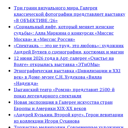
Три грани визуального мира. Галерея
классической фотографии представляет выставку
«В ОБЪЕКТИВЕ /26»
«Социальный лифт, который меняет женские
судьбы»: Алла Маркина о конкурсах «Миссис
Москва» и «Миссис Россия»
«Спектакль — это не труд, это любовь»: художник
Андрей Бутяев о сценографии, костюмах и магии
12 июня 2026 года в Арт-галерее «Счастье на
Волге» открылась выставка «ЭТнОМы»
Этнографическая выставка «Цивилизации и ХХI
век» в Доме-музее С.Н. Худекова «Вилла
«Надежда»
Цыганский театр «Ромэн» представит 2500-й
показ легендарного спектакля
Новая экспозиция в Галерее искусства стран
Европы и Америки XIX-XX веков
«Андрей Кузькин. Второй круг». Герои левитации
из коллекции Игоря Суханова
Торжество меланхолии. Современные художники