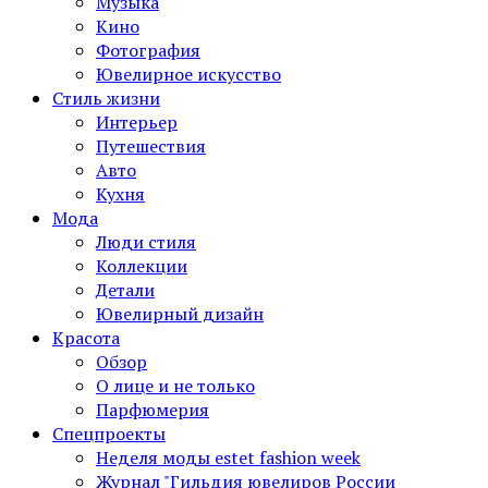
Музыка
Кино
Фотография
Ювелирное искусство
Стиль жизни
Интерьер
Путешествия
Авто
Кухня
Мода
Люди стиля
Коллекции
Детали
Ювелирный дизайн
Красота
Обзор
О лице и не только
Парфюмерия
Спецпроекты
Неделя моды estet fashion week
Журнал "Гильдия ювелиров России