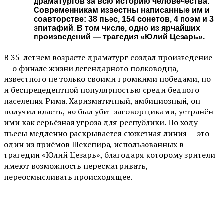
драматургов за всю историю человечества.
Современникам известны написанные им и
соавторстве: 38 пьес, 154 сонетов, 4 поэм и 3
эпитафий. В том числе, одно из ярчайших
произведений — трагедия «Юлий Цезарь».
В 35-летнем возрасте драматург создал произведение
— о финале жизни легендарного полководца,
известного не только своими громкими победами, но
и беспрецедентной популярностью среди бедного
населения Рима. Харизматичный, амбициозный, он
получил власть, но был убит заговорщиками, устранён
ими как серьёзная угроза для республики. По ходу
пьесы медленно раскрывается сюжетная линия — это
один из приёмов Шекспира, использованных в
трагедии «Юлий Цезарь», благодаря которому зрители
имеют возможность пересматривать,
переосмысливать происходящее.