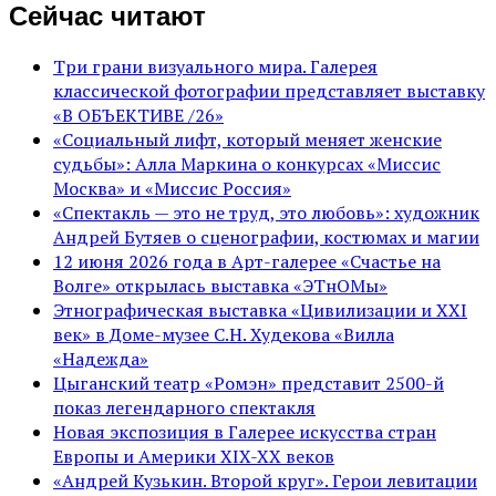
Сейчас читают
Три грани визуального мира. Галерея
классической фотографии представляет выставку
«В ОБЪЕКТИВЕ /26»
«Социальный лифт, который меняет женские
судьбы»: Алла Маркина о конкурсах «Миссис
Москва» и «Миссис Россия»
«Спектакль — это не труд, это любовь»: художник
Андрей Бутяев о сценографии, костюмах и магии
12 июня 2026 года в Арт-галерее «Счастье на
Волге» открылась выставка «ЭТнОМы»
Этнографическая выставка «Цивилизации и ХХI
век» в Доме-музее С.Н. Худекова «Вилла
«Надежда»
Цыганский театр «Ромэн» представит 2500-й
показ легендарного спектакля
Новая экспозиция в Галерее искусства стран
Европы и Америки XIX-XX веков
«Андрей Кузькин. Второй круг». Герои левитации