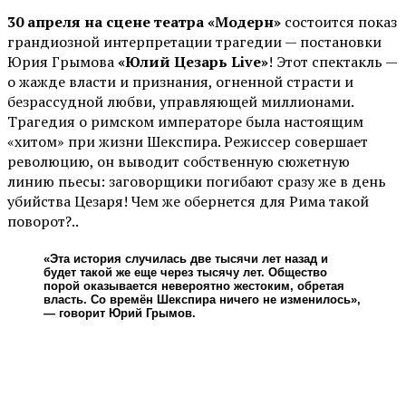
30 апреля на сцене театра «Модерн»
состоится показ
грандиозной интерпретации трагедии — постановки
Юрия Грымова
«Юлий Цезарь Live»
! Этот спектакль —
о жажде власти и признания, огненной страсти и
безрассудной любви, управляющей миллионами.
Трагедия о римском императоре была настоящим
«хитом» при жизни Шекспира. Режиссер совершает
революцию, он выводит собственную сюжетную
линию пьесы: заговорщики погибают сразу же в день
убийства Цезаря! Чем же обернется для Рима такой
поворот?..
«Эта история случилась две тысячи лет назад и
будет такой же еще через тысячу лет. Общество
порой оказывается невероятно жестоким, обретая
власть. Со времён Шекспира ничего не изменилось»,
— говорит Юрий Грымов.