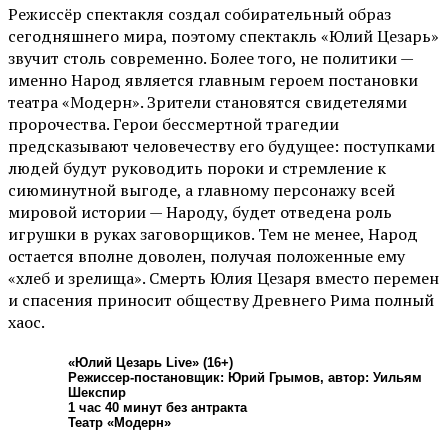
Режиссёр спектакля создал собирательный образ
сегодняшнего мира, поэтому спектакль «Юлий Цезарь»
звучит столь современно. Более того, не политики —
именно Народ является главным героем постановки
театра «Модерн». Зрители становятся свидетелями
пророчества. Герои бессмертной трагедии
предсказывают человечеству его будущее: поступками
людей будут руководить пороки и стремление к
сиюминутной выгоде, а главному персонажу всей
мировой истории — Народу, будет отведена роль
игрушки в руках заговорщиков. Тем не менее, Народ
остается вполне доволен, получая положенные ему
«хлеб и зрелища». Смерть Юлия Цезаря вместо перемен
и спасения приносит обществу Древнего Рима полный
хаос.
«Юлий Цезарь Live» (16+)
Режиссер-постановщик: Юрий Грымов, автор: Уильям
Шекспир
1 час 40 минут без антракта
Театр «Модерн»