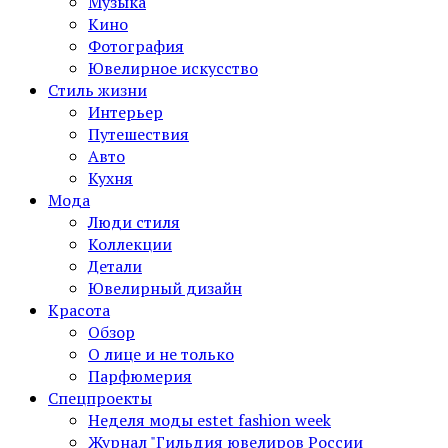
Музыка
Кино
Фотография
Ювелирное искусство
Стиль жизни
Интерьер
Путешествия
Авто
Кухня
Мода
Люди стиля
Коллекции
Детали
Ювелирный дизайн
Красота
Обзор
О лице и не только
Парфюмерия
Спецпроекты
Неделя моды estet fashion week
Журнал "Гильдия ювелиров России