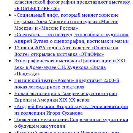
классической фотографии представляет выставку
«В ОБЪЕКТИВЕ /26»
«Социальный лифт, который меняет женские
судьбы»: Алла Маркина о конкурсах «Миссис
Москва» и «Миссис Россия»
«Спектакль — это не труд, это любовь»: художник
Андрей Бутяев о сценографии, костюмах и магии
12 июня 2026 года в Арт-галерее «Счастье на
Волге» открылась выставка «ЭТнОМы»
Этнографическая выставка «Цивилизации и ХХI
век» в Доме-музее С.Н. Худекова «Вилла
«Надежда»
Цыганский театр «Ромэн» представит 2500-й
показ легендарного спектакля
Новая экспозиция в Галерее искусства стран
Европы и Америки XIX-XX веков
«Андрей Кузькин. Второй круг». Герои левитации
из коллекции Игоря Суханова
Торжество меланхолии. Современные художники
о будущем как утопии
«Красный шёлк» покажут на Международном