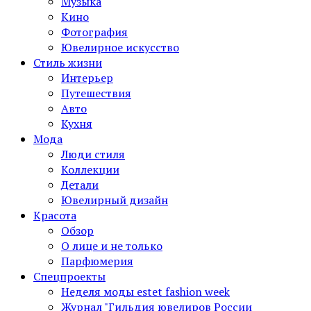
Музыка
Кино
Фотография
Ювелирное искусство
Стиль жизни
Интерьер
Путешествия
Авто
Кухня
Мода
Люди стиля
Коллекции
Детали
Ювелирный дизайн
Красота
Обзор
О лице и не только
Парфюмерия
Спецпроекты
Неделя моды estet fashion week
Журнал "Гильдия ювелиров России