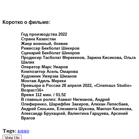
Коротко о фильме:
Год производства 2022
Страна Казахстан
Жанр военный, боевик
Режиссер Бекболат Шекеров
Сценарий Бекболат Шекеров
Продюсер Тасболат Мерекенов, Зарина Кисикова, Ольга
Шалик
Оператор Марс Умаров
Композитор Асель Омарова
Художник Умирзак Шманов
Монтаж Адиль Мереке
Премьера в Росcии 28 апреля 2022, «Cinemaus Studio»
Возраст16+
Время 112 мин. / 01:52
В главных ролях: Азамат Нигманов, Андрей
Олефиренко, Шарифбек Закиров, Алихан Лепесбаев,
Андрей Сенькин, Елизавета Шукова, Макпал Касенова,
Александр Брухацкий, Валентина Гарцуева, Арсений
Врагов
Tags:
кино
Vote Up