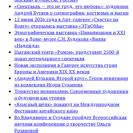
«Спектакль — это не труд, это любовь»: художник
Андрей Бутяев о сценографии, костюмах и магии
12 июня 2026 года в Арт-галерее «Счастье на
Волге» открылась выставка «ЭТнОМы»
Этнографическая выставка «Цивилизации и ХХI
век» в Доме-музее С.Н. Худекова «Вилла
«Надежда»
Цыганский театр «Ромэн» представит 2500-й
показ легендарного спектакля
Новая экспозиция в Галерее искусства стран
Европы и Америки XIX-XX веков
«Андрей Кузькин. Второй круг». Герои левитации
из коллекции Игоря Суханова
Торжество меланхолии. Современные художники
о будущем как утопии
«Красный шёлк» покажут на Международном
фестивале китайского кино
Во Владимире и Суздале пройдет Всероссийская
научная конференция о творчестве Ольги
Розановой