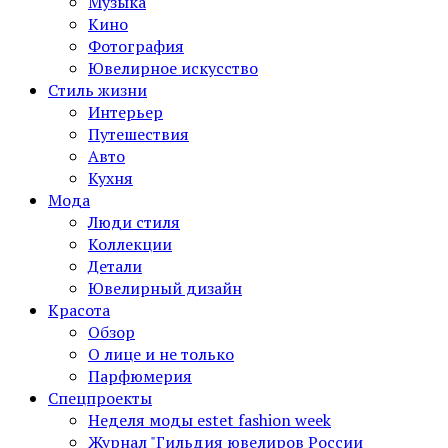
Музыка
Кино
Фотография
Ювелирное искусство
Стиль жизни
Интерьер
Путешествия
Авто
Кухня
Мода
Люди стиля
Коллекции
Детали
Ювелирный дизайн
Красота
Обзор
О лице и не только
Парфюмерия
Спецпроекты
Неделя моды estet fashion week
Журнал "Гильдия ювелиров России