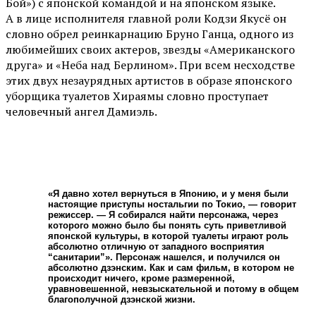
Бой») с японской командой и на японском языке.
А в лице исполнителя главной роли Кодзи Якусё он
словно обрел реинкарнацию Бруно Ганца, одного из
любимейших своих актеров, звезды «Американского
друга» и «Неба над Берлином». При всем несходстве
этих двух незаурядных артистов в образе японского
уборщика туалетов Хираямы словно проступает
человечный ангел Дамиэль.
«Я давно хотел вернуться в Японию, и у меня были
настоящие приступы ностальгии по Токио, — говорит
режиссер. — Я собирался найти персонажа, через
которого можно было бы понять суть приветливой
японской культуры, в которой туалеты играют роль
абсолютно отличную от западного восприятия
“санитарии”». Персонаж нашелся, и получился он
абсолютно дзэнским. Как и сам фильм, в котором не
происходит ничего, кроме размеренной,
уравновешенной, невзыскательной и потому в общем
благополучной дзэнской жизни.