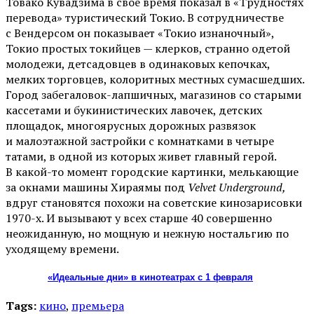
Товако Кувадзима в свое время показал в «Трудностях
перевода» туристический Токио. В сотрудничестве
с Вендерсом он показывает «Токио изнаночный»,
Токио простых токийцев — клерков, странно одетой
молодежи, детсадовцев в одинаковых кепочках,
мелких торговцев, колоритных местных сумасшедших.
Город забегаловок-лапшичных, магазинов со старыми
кассетами и букинистических лавочек, детских
площадок, многоярусных дорожных развязок
и малоэтажной застройки с комнатками в четыре
татами, в одной из которых живет главный герой.
В какой-то момент городские картинки, мелькающие
за окнами машины Хираямы под
Velvet Underground,
вдруг становятся похожи на советские кинозарисовки
1970-х. И вызывают у всех старше 40 совершенно
неожиданную, но мощную и нежную ностальгию по
уходящему времени.
«Идеальные дни» в кинотеатрах с 1 февраля
Tags:
кино
,
премьера