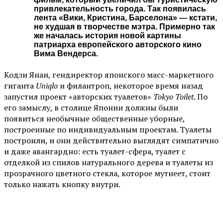
привлекательность города. Так появилась
лента «Вики, Кристина, Барселона» — кстати,
не худшая в творчестве мэтра. Примерно так
же началась история новой картины
патриарха европейского авторского кино
Вима Вендерса.
Кодзи Янаи, гендиректор японского масс-маркетного
гиганта
Uniqlo
и филантроп, некоторое время назад
запустил проект «авторских туалетов»
Tokyo Toilet
. По
его замыслу, в столице Японии должны были
появиться необычные общественные уборные,
построенные по индивидуальным проектам. Туалеты
построили, и они действительно выглядят симпатично
и даже авангардно: есть туалет-сфера, туалет с
отделкой из спилов натурального дерева и туалеты из
прозрачного цветного стекла, которое мутнеет, стоит
только нажать кнопку внутри.