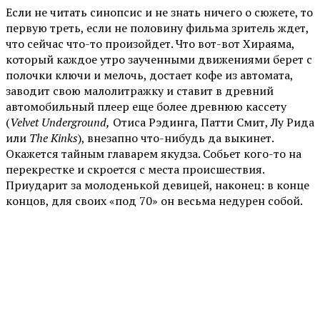
Если не читать синопсис и не знать ничего о сюжете, то
первую треть, если не половину фильма зритель ждет,
что сейчас что-то произойдет. Что вот-вот Хираяма,
который каждое утро заученными движениями берет с
полочки ключи и мелочь, достает кофе из автомата,
заводит свою малолитражку и ставит в древний
автомобильный плеер еще более древнюю кассету
(
Velvet Underground,
Отиса Рэдинга, Патти Смит, Лу Рида
или
The Kinks
), внезапно что-нибудь да выкинет.
Окажется тайным главарем якудза. Собьет кого-то на
перекрестке и скроется с места происшествия.
Приударит за молоденькой девицей, наконец: в конце
концов, для своих «под 70» он весьма недурен собой.