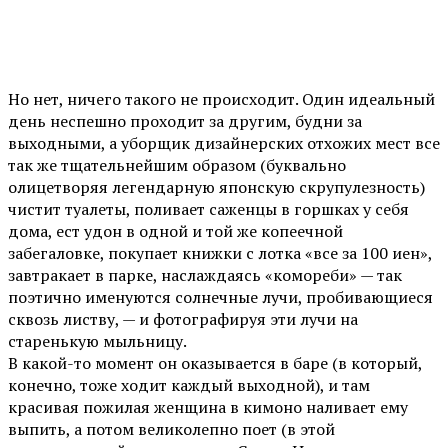
Но нет, ничего такого не происходит. Один идеальный
день неспешно проходит за другим, будни за
выходными, а уборщик дизайнерских отхожих мест все
так же тщательнейшим образом (буквально
олицетворяя легендарную японскую скрупулезность)
чистит туалеты, поливает саженцы в горшках у себя
дома, ест удон в одной и той же копеечной
забегаловке, покупает книжки с лотка «все за 100 иен»,
завтракает в парке, наслаждаясь «комореби» — так
поэтично именуются солнечные лучи, пробивающиеся
сквозь листву, — и фотографируя эти лучи на
старенькую мыльницу.
В какой-то момент он оказывается в баре (в который,
конечно, тоже ходит каждый выходной), и там
красивая пожилая женщина в кимоно наливает ему
выпить, а потом великолепно поет (в этой