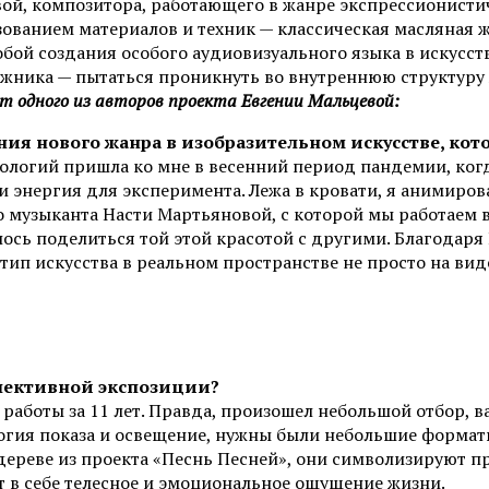
й, композитора, работающего в жанре экспрессионистич
ованием материалов и техник — классическая масляная 
бой создания особого аудиовизуального языка в искусств
дожника — пытаться проникнуть во внутреннюю структуру 
от одного из авторов проекта Евгении Мальцевой:
ания нового жанра в изобразительном искусстве, кот
логий пришла ко мне в весенний период пандемии, когд
и энергия для эксперимента. Лежа в кровати, я анимиро
о музыканта Насти Мартьяновой, с которой мы работаем 
ось поделиться той этой красотой с другими. Благодаря
тип искусства в реальном пространстве не просто на ви
спективной экспозиции?
 работы за 11 лет. Правда, произошел небольшой отбор, 
логия показа и освещение, нужны были небольшие формат
 дереве из проекта «Песнь Песней», они символизируют п
ут в себе телесное и эмоциональное ощущение жизни.