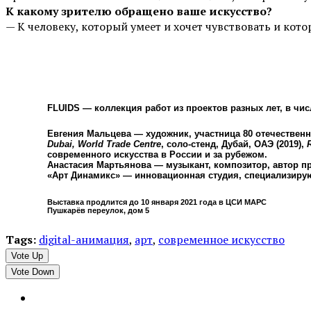
К какому зрителю обращено ваше искусство?
— К человеку, который умеет и хочет чувствовать и кот
FLUIDS
— коллекция работ из проектов разных лет, в числе
Евгения Мальцева
— художник, участница 80 отечествен
Dubai, World Trade Centre
, соло-стенд, Дубай, ОАЭ (2019),
современного искусства в России и за рубежом.
Анастасия Мартьянова
— музыкант, композитор, автор пр
«Арт Динамикс»
— инновационная студия, специализирующ
Выставка продлится до 10 января 2021 года в ЦСИ МАРС
Пушкарёв переулок, дом 5
Tags:
digital-анимация
,
арт
,
современное искусство
Vote Up
Vote Down