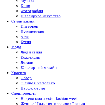
Музыка
Кино
Фотография
Ювелирное искусство
Стиль жизни
Интерьер
Путешествия
Авто
Кухня
Мода
Люди стиля
Коллекции
Детали
Ювелирный дизайн
Красота
Обзор
О лице и не только
Парфюмерия
Спецпроекты
Неделя моды estet fashion week
Журнал "Гильдия ювелиров России