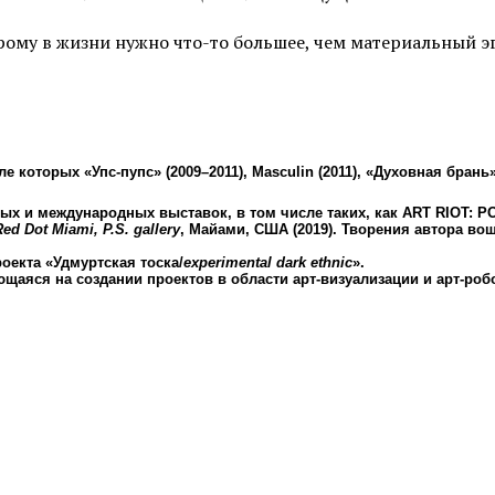
орому в жизни нужно что-то большее, чем материальный э
 которых «Упс-пупс» (2009–2011), Masculin (2011), «Духовная брань»
ных и международных выставок, в том числе таких, как ART RIOT: 
Red Dot Miami, P.S. gallery
, Майами, США (2019). Творения автора в
оекта «Удмуртская тоска/
experimental dark ethnic
».
аяся на создании проектов в области арт-визуализации и арт-робо