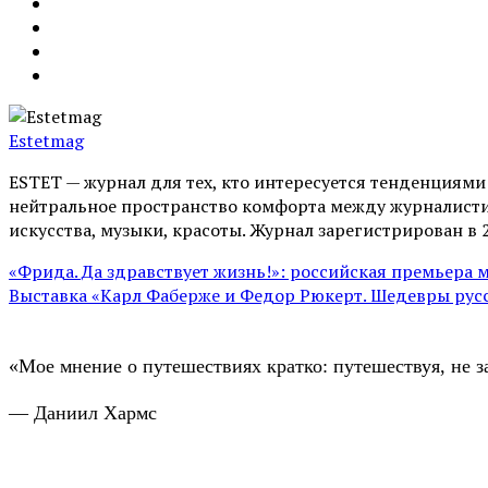
Estetmag
ESTET — журнал для тех, кто интересуeтся тенденциям
нейтральное пространство комфорта между журналистик
искусства, музыки, красоты. Журнал зарегистрирован в 
«Фрида. Да здравствует жизнь!»: российская премьера 
Выставка «Карл Фаберже и Федор Рюкерт. Шедевры рус
«Мое мнение о путешествиях кратко: путешествуя, не з
— Даниил Хармс