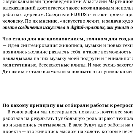
с музыкальными произведениями Анастасии Мартьяново
высказываний достигается также неожиданным использ
работы с деревом. Создатели FLUIDS считают проект про
человеку. По их мнению, «искусство лечит, и задача ху
опыте соединения искусства и digital-практик, мы узнали 
Что стало для вас вдохновением, толчком для созд
— Идея синтезирования живописи, музыки и новых техно
появились желание развлечь себя, а также возможность 
накладывала на них музыку моей подруги и гениальног
медитативные, бессюжетные клипы. И мне очень захотел
Динамикс» стало возможным показать этот уникальный 
По какому принципу вы отбирали работы к ретро
— В голографии мы постарались показать почти все мои
работала на результат. Тут большую роль играют техно
но и живопись считывалась. В зале будут две работы на
проекта — это живопись маслом на холсте, которые нес