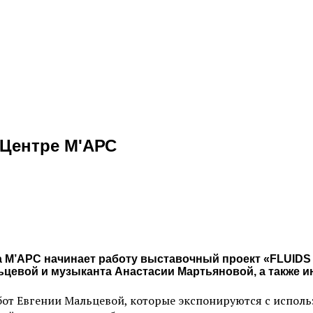
 Центре М'АРС
ства М’АРС начинает работу выставочный проект «F
цевой и музыканта Анастасии Мартьяновой, а также и
бот Евгении Мальцевой, которые экспонируются с испол