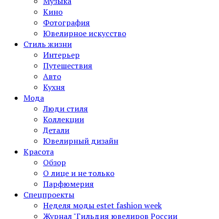
Музыка
Кино
Фотография
Ювелирное искусство
Стиль жизни
Интерьер
Путешествия
Авто
Кухня
Мода
Люди стиля
Коллекции
Детали
Ювелирный дизайн
Красота
Обзор
О лице и не только
Парфюмерия
Спецпроекты
Неделя моды estet fashion week
Журнал "Гильдия ювелиров России