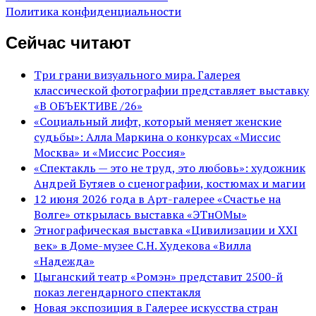
Политика конфиденциальности
Сейчас читают
Три грани визуального мира. Галерея
классической фотографии представляет выставку
«В ОБЪЕКТИВЕ /26»
«Социальный лифт, который меняет женские
судьбы»: Алла Маркина о конкурсах «Миссис
Москва» и «Миссис Россия»
«Спектакль — это не труд, это любовь»: художник
Андрей Бутяев о сценографии, костюмах и магии
12 июня 2026 года в Арт-галерее «Счастье на
Волге» открылась выставка «ЭТнОМы»
Этнографическая выставка «Цивилизации и ХХI
век» в Доме-музее С.Н. Худекова «Вилла
«Надежда»
Цыганский театр «Ромэн» представит 2500-й
показ легендарного спектакля
Новая экспозиция в Галерее искусства стран