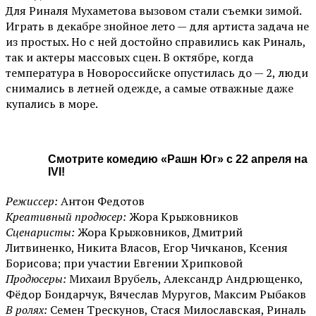
Для Риналя Мухаметова вызовом стали съемки зимой.
Играть в декабре знойное лето — для артиста задача не
из простых. Но с ней достойно справились как Риналь,
так и актеры массовых сцен. В октябре, когда
температура в Новороссийске опустилась до — 2, люди
снимались в летней одежде, а самые отважные даже
купались в море.
Смотрите комедию «Рашн Юг» с 22 апреля на
IVI!
Режиссер:
Антон Федотов
Креативный продюсер:
Жора Крыжовников
Сценаристы:
Жора Крыжовников, Дмитрий
Литвиненко, Никита Власов, Егор Чичканов, Ксения
Борисова; при участии Евгении Хрипковой
Продюсеры:
Михаил Врубель, Александр Андрющенко,
Фёдор Бондарчук, Вячеслав Муругов, Максим Рыбаков
В ролях:
Семен Трескунов, Стася Милославская, Риналь