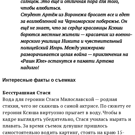
солнцем. Это ещё и отличная пора для того,
чтобы влюбиться.
Студент Артём из Воронежа бросает все и едет
за возлюбленной на Черноморское побережье. Он
ещё не знает, что за сердце красавицы Ксюши
борются местные жители — красавчик из военно-
морского училища Никита и чувствительный
полицейский Игорь. Между ухажерами
разворачивается целая война — приключения на
«Рашн Юге» останутся в памяти Артема
надолго!
Интересные факты о съемках
Бесстрашная Стася
Вода для героини Стаси Милославской — родная
стихия, чего не скажешь о самой актрисе. По сюжету ее
героиня Ксюша виртуозно прыгает в воду. Чтобы в
кадре выглядеть убедительно, Стася училась нырять и
плавать. За время съемок девушке пришлось
самостоятельно водить картинг, стоять на краю 15-