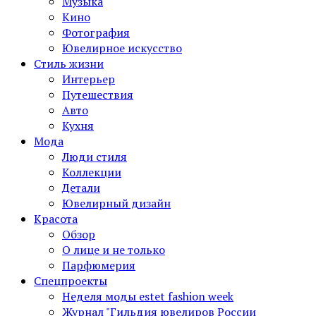
Музыка
Кино
Фотография
Ювелирное искусство
Стиль жизни
Интерьер
Путешествия
Авто
Кухня
Мода
Люди стиля
Коллекции
Детали
Ювелирный дизайн
Красота
Обзор
О лице и не только
Парфюмерия
Спецпроекты
Неделя моды estet fashion week
Журнал "Гильдия ювелиров России