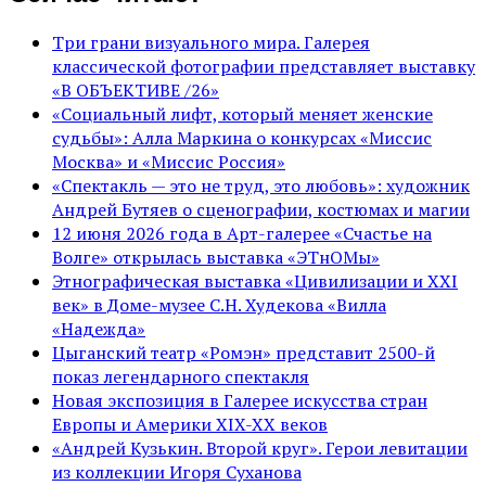
Три грани визуального мира. Галерея
классической фотографии представляет выставку
«В ОБЪЕКТИВЕ /26»
«Социальный лифт, который меняет женские
судьбы»: Алла Маркина о конкурсах «Миссис
Москва» и «Миссис Россия»
«Спектакль — это не труд, это любовь»: художник
Андрей Бутяев о сценографии, костюмах и магии
12 июня 2026 года в Арт-галерее «Счастье на
Волге» открылась выставка «ЭТнОМы»
Этнографическая выставка «Цивилизации и ХХI
век» в Доме-музее С.Н. Худекова «Вилла
«Надежда»
Цыганский театр «Ромэн» представит 2500-й
показ легендарного спектакля
Новая экспозиция в Галерее искусства стран
Европы и Америки XIX-XX веков
«Андрей Кузькин. Второй круг». Герои левитации
из коллекции Игоря Суханова