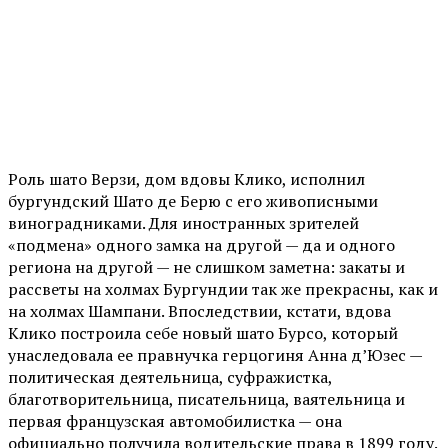
Роль шато Верзи, дом вдовы Клико, исполнил
бургундский Шато де Берю с его живописными
виноградниками. Для иностранных зрителей
«подмена» одного замка на другой — да и одного
региона на другой — не слишком заметна: закаты и
рассветы на холмах Бургундии так же прекрасны, как и
на холмах Шампани. Впоследствии, кстати, вдова
Клико построила себе новый шато Бурсо, который
унаследовала ее правнучка герцогиня Анна д’Юзес —
политическая деятельница, суфражистка,
благотворительница, писательница, ваятельница и
первая французская автомобилистка — она
официально получила водительские права в 1899 году.