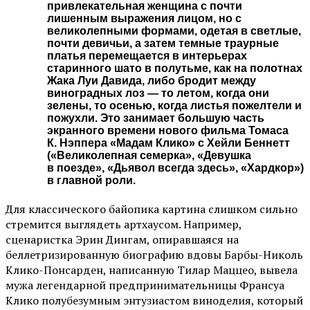
привлекательная женщина с почти
лишенным выражения лицом, но с
великолепными формами, одетая в светлые,
почти девичьи, а затем темные траурные
платья перемещается в интерьерах
старинного шато в полутьме, как на полотнах
Жака Луи Давида, либо бродит между
виноградных лоз — то летом, когда они
зелены, то осенью, когда листья пожелтели и
пожухли. Это занимает большую часть
экранного времени нового фильма Томаса
К. Нэппера «Мадам Клико» с Хейли Беннетт
(«Великолепная семерка», «Девушка
в поезде», «Дьявол всегда здесь», «Хардкор»)
в главной роли.
Для классического байопика картина слишком сильно
стремится выглядеть артхаусом. Например,
сценаристка Эрин Дингам, опиравшаяся на
беллетризированную биографию вдовы Барбы-Николь
Клико-Понсарден, написанную Тилар Маццео, вывела
мужа легендарной предпринимательницы Франсуа
Клико полубезумным энтузиастом виноделия, который