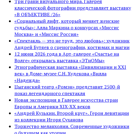
Три грани визуального мира. Галерея
классической фотографии представляет выставку
«В ОБЪЕКТИВЕ /26»
«Социальный лифт, который меняет женские
судьбы»: Алла Маркина о конкурсах «Миссис
Москва» и «Миссис Россия»
«Спектакль — это не труд, это любовь»: художник
Андрей Бутяев о сценографии, костюмах и магии
12 июня 2026 года в Арт-галерее «Счастье на
Волге» открылась выставка «ЭТнОМы»
Этнографическая выставка «Цивилизации и ХХI
век» в Доме-музее С.Н. Худекова «Вилла
«Надежда»
Цыганский театр «Ромэн» представит 2500-й
показ легендарного спектакля
Новая экспозиция в Галерее искусства стран
Европы и Америки XIX-XX веков
«Андрей Кузькин. Второй круг». Герои левитации
из коллекции Игоря Суханова
Торжество меланхолии. Современные художники
о будущем как утопии