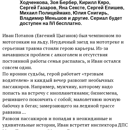
Ходченкова, Зоя Бербер, Кирилл Кяро,
Сергей Газаров, Яна Сексте, Сергей Епишев,
Михаил Полицеймако, Юлия Снигирь,
Владимир Меньшов и другие. Сериал будет
доступен на IVI бесплатно.
Иван Потапов (Евгений Цыганов) был чемпионом по
мотогонкам на льду. Неудачный заезд на мототреке и
серьезная травма стоили герою карьеры. Из-за
начавшихся проблем с алкоголем и отсутствия
постоянной работы семья распалась, и Иван остался
совсем один.
По иронии судьбы, герой работает «трезвым
водителем» и каждый вечер развозит необычных
пассажиров. Например, мужчину, которому надо
попасть на встречу с инопланетянами; бизнесмена,
решившего покончить с собой; малолетнюю ночную
бабочку в бегах; замерзающего на ледяной трассе
раввина …
Развозя пассажиров и попадая в неожиданные и
удивительные истории, Иван встретит инспектора ДПС