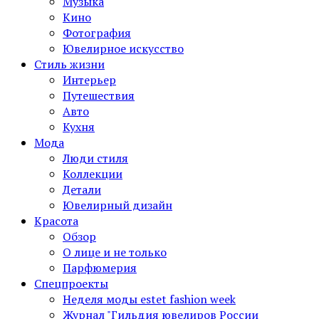
Музыка
Кино
Фотография
Ювелирное искусство
Стиль жизни
Интерьер
Путешествия
Авто
Кухня
Мода
Люди стиля
Коллекции
Детали
Ювелирный дизайн
Красота
Обзор
О лице и не только
Парфюмерия
Спецпроекты
Неделя моды estet fashion week
Журнал "Гильдия ювелиров России