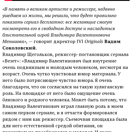
«В память о великом артисте и режиссере, недавно
ушедшем из жизни, мы решили, что будет правильно
показать сериал бесплатно: все желающие смогут
посмотреть его в свободном доступе и насладиться
блистательной игрой Владимира Валентиновича
Меньшова»,
— говорит директор IVI
Originals
Вадим
Соколовский
.
Владимир Щегольков, режиссер-постановщик сериала
«Везет»: «Владимир Валентинович был внутренне
очень подвижным и молодым человеком, несмотря на
возраст. Очень чутко чувствовал юмор материала. У
него было потрясающее чувство юмора. Я очень
благодарен, что он согласился на такую хулиганскую
роль. На площадке от него было ощущение очень
близкого и родного человека. Может быть потому, что
Владимир Валентинович играл главную роль в моем
самом первом сериале, и я отчасти формировался
рядом с ним как режиссер. Съемочная площадка была
для него естественной средой обитания, он
поразительно преображался и молодел. И очень