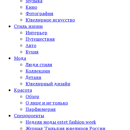
Музыка
Кино
Фотография
Ювелирное искусство
Стиль жизни
Интерьер
Путешествия
Авто
Кухня
Мода
Люди стиля
Коллекции
Детали
Ювелирный дизайн
Красота
Обзор
О лице и не только
Парфюмерия
Спецпроекты
Неделя моды estet fashion week
Журнал "Гильдия ювелиров России