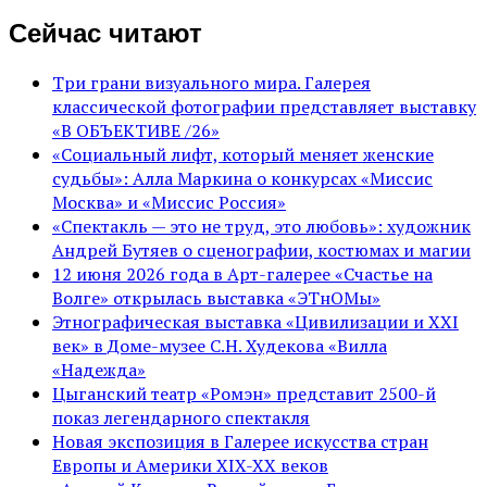
Сейчас читают
Три грани визуального мира. Галерея
классической фотографии представляет выставку
«В ОБЪЕКТИВЕ /26»
«Социальный лифт, который меняет женские
судьбы»: Алла Маркина о конкурсах «Миссис
Москва» и «Миссис Россия»
«Спектакль — это не труд, это любовь»: художник
Андрей Бутяев о сценографии, костюмах и магии
12 июня 2026 года в Арт-галерее «Счастье на
Волге» открылась выставка «ЭТнОМы»
Этнографическая выставка «Цивилизации и ХХI
век» в Доме-музее С.Н. Худекова «Вилла
«Надежда»
Цыганский театр «Ромэн» представит 2500-й
показ легендарного спектакля
Новая экспозиция в Галерее искусства стран
Европы и Америки XIX-XX веков